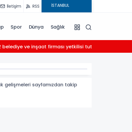
İletişim
RSS
ap
Spor
Dünya
Sağlık
02:21
ı yetkilisi tutuklandı
AHBA
ak gelişmeleri sayfamızdan takip