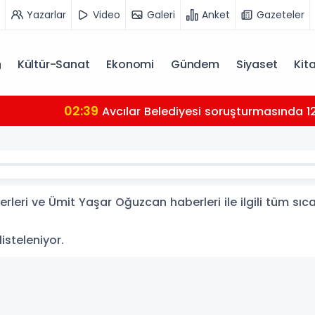
Yazarlar
Video
Galeri
Anket
Gazeteler
Kültür-Sanat
Ekonomi
Gündem
Siyaset
Kit
r Belediyesi soruşturmasında 12 belediye ve inşaat firmas
eri ve Ümit Yaşar Oğuzcan haberleri ile ilgili tüm sıc
isteleniyor.