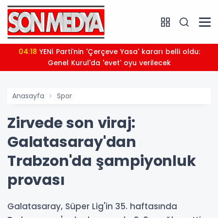
04:18
YENİ Parti'nin 'Çerçeve Yasa' kararı belli oldu:
Genel Kurul'da 'evet' oyu verilecek
Anasayfa
Spor
Zirvede son viraj:
Galatasaray'dan
Trabzon'da şampiyonluk
provası
Galatasaray, Süper Lig'in 35. haftasında