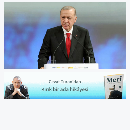
Cumhurbaşkanı ve AK Parti Genel Başkanı
Recep Tayyip Erdoğan, terör örgütü PKK'nın
"fesih kongresi" sonrası ilk kez konuştu.