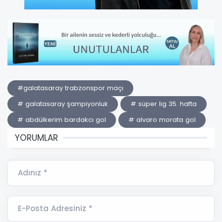
#galatasaray trabzonspor maçı
# galatasaray şampiyonluk
# süper lig 35. hafta
# abdülkerim bardakcı gol
# alvaro morata gol
YORUMLAR
Adınız *
E-Posta Adresiniz *