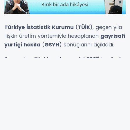
Türkiye İstatistik Kurumu
(
TÜİK
), geçen yıla
ilişkin üretim yöntemiyle hesaplanan
gayrisafi
yurtiçi hasıla
(
GSYH
) sonuçlarını açıkladı.
Buna göre,
Türkiye ekonomisi 2021
'de
yüzde
11
, geçen yılın son çeyreğinde
yüzde 9.1
büyüme
kaydetti.
Üretim yöntemine göre cari fiyatlarla GSYH,
2021'de bir önceki yıla göre yüzde 42.8 artarak
7 trilyon 209 milyar 40 milyon lira olarak
gerçekleşti.