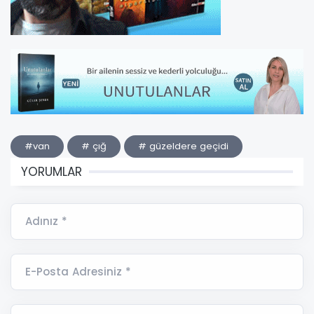
#van
# çığ
# güzeldere geçidi
YORUMLAR
Adınız *
E-Posta Adresiniz *