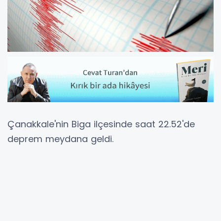
Çanakkale'nin Biga ilçesinde saat 22.52'de
deprem meydana geldi.
AFAD'dan yapılan açıklamada, depremin
büyüklüğünün 3.8, derinliğinin ise 7.19 kilometre
olduğu bildirildi.
Kısa süreli paniğe neden olan deprem, ilk