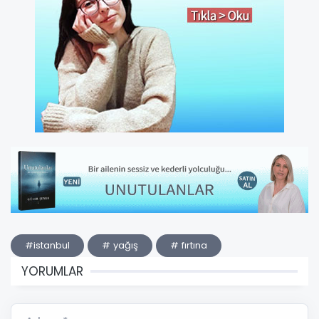
#istanbul
# yağış
# fırtına
YORUMLAR