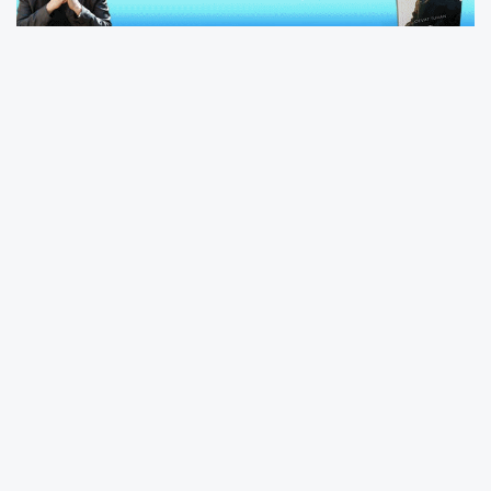
Osmaniye’de 6 Şubat 2023'teki depremlerde
52 kişinin yaşamını yitirdiği Yonca Sitesi B
Blok'un yıkılmasına ilişkin açılan davada,
tutuksuz yargılanan 5 sanığın duruşması
görüldü.
Osmaniye 1. Ağır Ceza Mahkemesi'ndeki
duruşmaya, başka bir dosyadan tutuklu
bulunan fenni mesul Ayhan G., Ses ve Görüntü
Bilişim Sistemi'nin meşgul olması nedeniyle
cezaevinden katılamadı.
Tutuksuz sanıklar müteahhit Ali K. ile eski
Osmaniye Belediyesi İmar Müdürlüğü