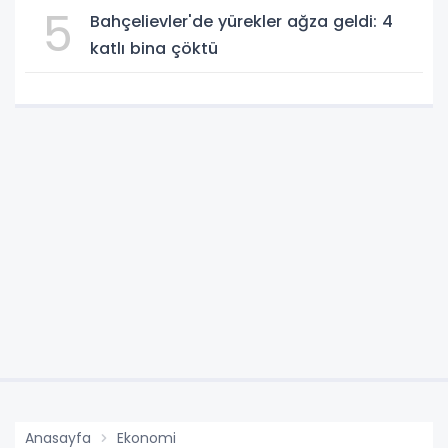
gözaltında
5
Bahçelievler'de yürekler ağza geldi: 4
katlı bina çöktü
Anasayfa
Ekonomi