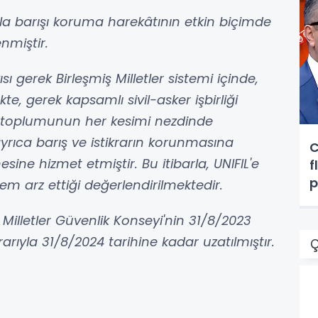
arla barışı koruma harekâtının etkin biçimde
enmiştir.
ı gerek Birleşmiş Milletler sistemi içinde,
te, gerek kapsamlı sivil-asker işbirliği
an toplumunun her kesimi nezdinde
rıca barış ve istikrarın korunmasına
C
esine hizmet etmiştir. Bu itibarla, UNIFIL'e
f
p
m arz ettiği değerlendirilmektedir.
g
ş Milletler Güvenlik Konseyi'nin 31/8/2023
rarıyla 31/8/2024 tarihine kadar uzatılmıştır.
Ç