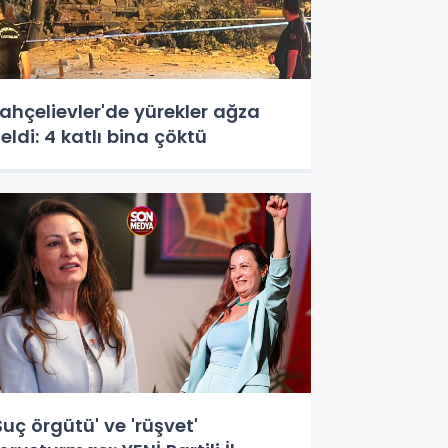
ahçelievler'de yürekler ağza
eldi: 4 katlı bina çöktü
Suç örgütü' ve 'rüşvet'