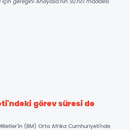
çin gereğini Anayasa'nın 92'nci maddesi
ti'ndeki görev süresi de
 Milletler'in (BM) Orta Afrika Cumhuriyeti'nde