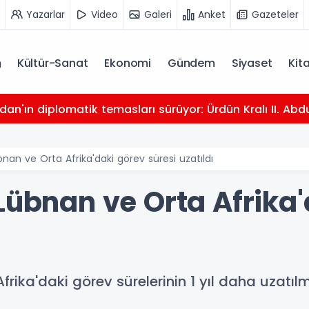
Yazarlar
Video
Galeri
Anket
Gazeteler
Kültür-Sanat
Ekonomi
Gündem
Siyaset
Kit
dan'ın diplomatik temasları sürüyor: Ürdün Kralı II. Abdu
bnan ve Orta Afrika'daki görev süresi uzatıldı
Lübnan ve Orta Afrika
frika'daki görev sürelerinin 1 yıl daha uzatı