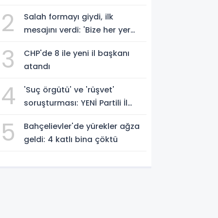
geçti
2
Salah formayı giydi, ilk
mesajını verdi: 'Bize her yer
Trabzon'
3
CHP'de 8 ile yeni il başkanı
atandı
4
'Suç örgütü' ve 'rüşvet'
soruşturması: YENİ Partili İl
Başkanı İlksen Özalper
5
Bahçelievler'de yürekler ağza
gözaltında
geldi: 4 katlı bina çöktü