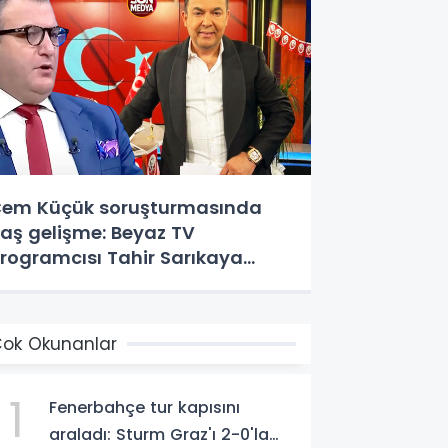
em Küçük soruşturmasında
laş gelişme: Beyaz TV
rogramcısı Tahir Sarıkaya
özaltında
ok Okunanlar
1
Fenerbahçe tur kapısını
araladı: Sturm Graz'ı 2-0'la