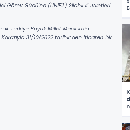
s
ici Görev Gücü'ne (UNIFIL) Silahlı Kuvvetleri
B
g
rak Türkiye Büyük Millet Meclisi'nin
ı Kararıyla 31/10/2022 tarihinden itibaren bir
K
d
m