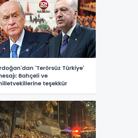
rdoğan'dan 'Terörsüz Türkiye'
esajı: Bahçeli ve
illetvekillerine teşekkür