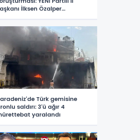
oruşturması: YENİ Partili İl
aşkanı İlksen Özalper
özaltında
aradeniz'de Türk gemisine
ronlu saldırı: 3'ü ağır 4
ürettebat yaralandı