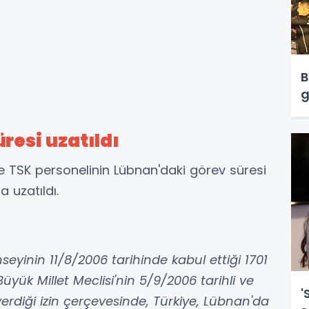
B
g
resi uzatıldı
te TSK personelinin Lübnan'daki görev süresi
a uzatıldı.
nseyinin 11/8/2006 tarihinde kabul ettiği 1701
Büyük Millet Meclisi'nin 5/9/2006 tarihli ve
'
n verdiği izin çerçevesinde, Türkiye, Lübnan'da