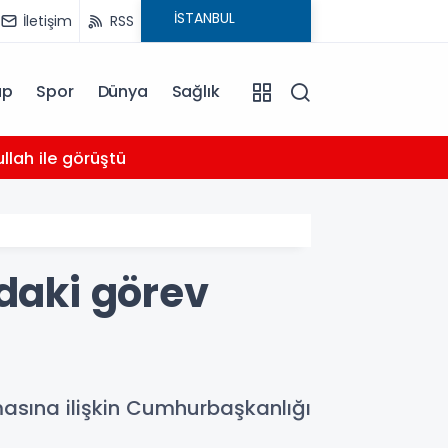
İletişim
RSS
ap
Spor
Dünya
Sağlık
03:16
llah ile görüştü
Bahçel
'daki görev
lmasına ilişkin Cumhurbaşkanlığı