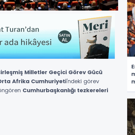
E
irleşmiş Milletler Geçici Görev Gücü
m
Orta Afrika Cumhuriyeti
'ndeki görev
m
ı öngören
Cumhurbaşkanlığı tezkereleri