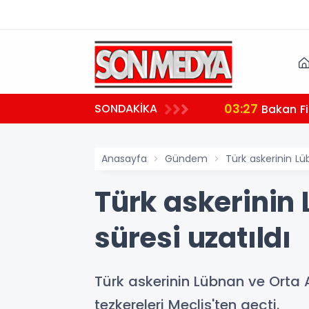
03:27
SONDAKİKA
 teşekkür
Bakan Fi
Anasayfa
Gündem
Türk askerinin Lü
Türk askerinin 
süresi uzatıldı
Türk askerinin Lübnan ve Orta A
tezkereleri Meclis'ten geçti.