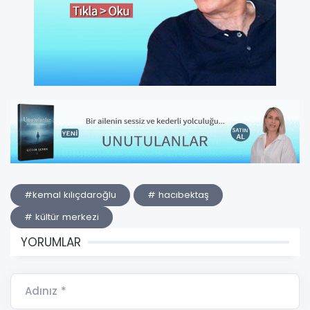
#kemal kılıçdaroğlu
# hacıbektaş
# kültür merkezi
YORUMLAR
Adınız *