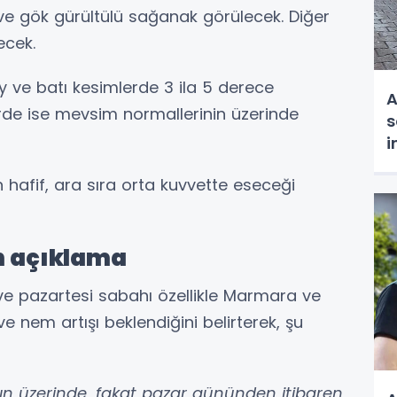
ve gök gürültülü sağanak görülecek. Diğer
ecek.
y ve batı kesimlerde 3 ila 5 derece
A
de ise mevsim normallerinin üzerinde
s
i
t
 hafif, ara sıra orta kuvvette eseceği
en açıklama
ve pazartesi sabahı özellikle Marmara ve
ve nem artışı beklendiğini belirterek, şu
ın üzerinde, fakat pazar gününden itibaren