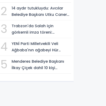
vurgusu
2
14 aydır tutukluydu: Avcılar
Belediye Başkanı Utku Caner
Çaykaya'ya tahliye
3
Trabzon'da Salah için
görkemli imza töreni:
'Başlamak için
4
YENİ Parti Milletvekili Veli
sabırsızlanıyorum'
Ağbaba'nın ağabeyi Hür
Ağbaba tutuklandı
5
Menderes Belediye Başkanı
İlkay Çiçek dahil 10 kişi
tutuklandı