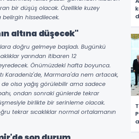
A
an bir düşüş olacak. Özellikle kuzey
k
d
belirgin hissedilecek.
ın altına düşecek"
malara doğru gelmeye başladı. Bugünkü
klıklar yarından itibaren 12
seyredecek. Önümüzdeki hafta boyunca.
atı Karadeniz'de, Marmara'da nem artacak,
 de olsa yağış görülebilir ama sadece
bahı, ondan sonraki günlerde tekrar
üşmesiyle birlikte bir serinleme olacak.
T
u tekrar sıcaklıklar normal ortalamanın
P
a
zmir'de son durum