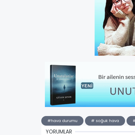
#hava durumu
# soğuk hava
#
YORUMLAR