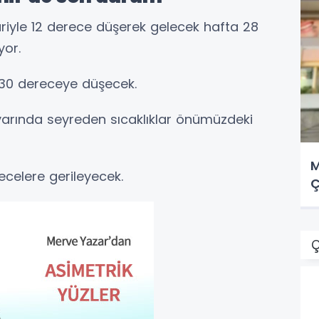
bariyle 12 derece düşerek gelecek hafta 28
yor.
 30 dereceye düşecek.
varında seyreden sıcaklıklar önümüzdeki
M
recelere gerileyecek.
Ç
Ç