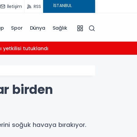
İletişim
RSS
ap
Spor
Dünya
Sağlık
02:21
yetkilisi tutuklandı
AHBAP 
ar birden
rini soğuk havaya bırakıyor.