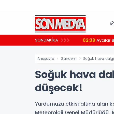
02:39
SONDAKİKA
aralı
Avcılar 
Anasayfa
Gündem
Soğuk hava dalgas
Soğuk hava dalg
düşecek!
Yurdumuzu etkisi altına alan k
Meteoroloji Genel Müdürlüğü, İs