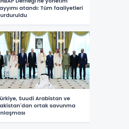
HBAP Derneği'ne yönetim
ayyımı atandı: Tüm faaliyetleri
urduruldu
ürkiye, Suudi Arabistan ve
akistan'dan ortak savunma
nlaşması