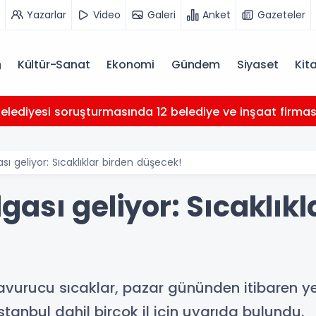
Yazarlar
Video
Galeri
Anket
Gazeteler
Kültür-Sanat
Ekonomi
Gündem
Siyaset
Kit
Belediyesi soruşturmasında 12 belediye ve inşaat firması 
ı geliyor: Sıcaklıklar birden düşecek!
ası geliyor: Sıcaklıkl
avurucu sıcaklar, pazar gününden itibaren ye
tanbul dahil birçok il için uyarıda bulundu.