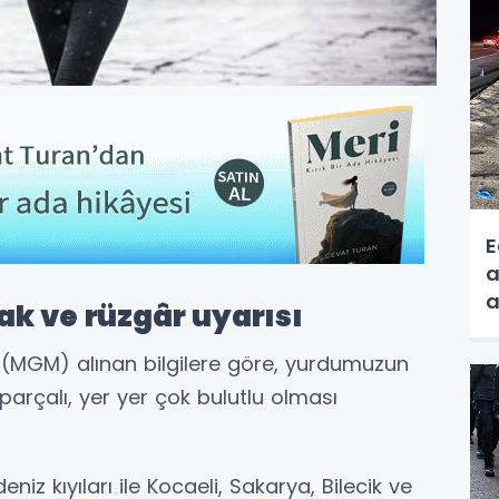
E
a
a
ak ve rüzgâr uyarısı
(MGM) alınan bilgilere göre, yurdumuzun
 parçalı, yer yer çok bulutlu olması
iz kıyıları ile Kocaeli, Sakarya, Bilecik ve