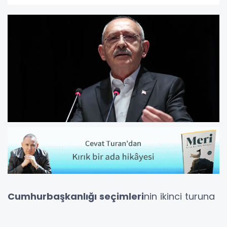
Cumhurbaşkanlığı seçimleri
nin ikinci turuna
sayılı günler kala siyasi partiler çalışmalarına
ara vermeden devam ediyor.