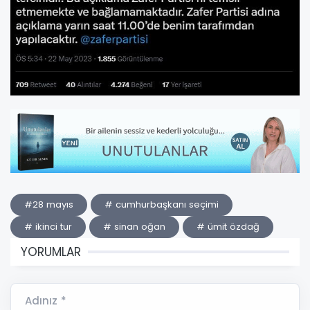
#28 mayıs
# cumhurbaşkanı seçimi
# ikinci tur
# sinan oğan
# ümit özdağ
YORUMLAR
Adınız *