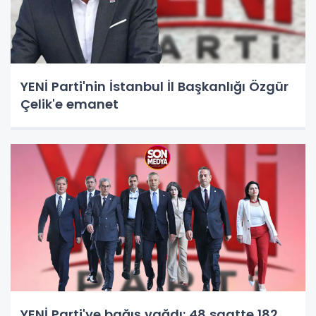
YENİ Parti'nin İstanbul İl Başkanlığı Özgür
Çelik'e emanet
YENİ Parti'ye bağış yağdı: 48 saatte 182