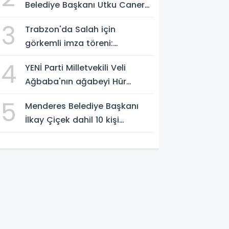
Belediye Başkanı Utku Caner
Çaykaya'ya tahliye
3
Trabzon'da Salah için
görkemli imza töreni:
'Başlamak için
4
YENİ Parti Milletvekili Veli
sabırsızlanıyorum'
Ağbaba'nın ağabeyi Hür
Ağbaba tutuklandı
5
Menderes Belediye Başkanı
İlkay Çiçek dahil 10 kişi
tutuklandı