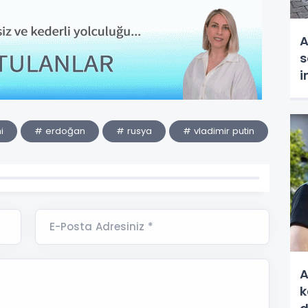
A
s
i
t
i
# erdoğan
# rusya
# vladimir putin
E-Posta Adresiniz *
A
k