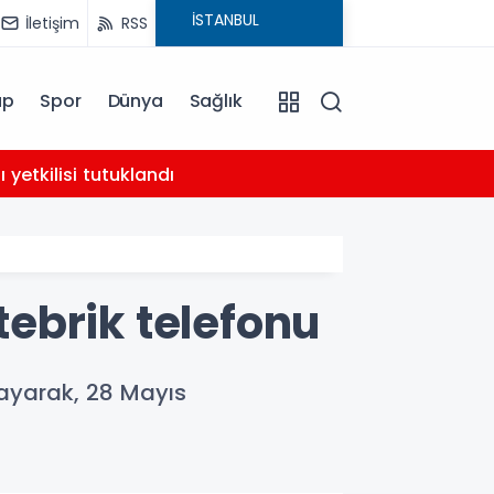
İletişim
RSS
ap
Spor
Dünya
Sağlık
02:21
yetkilisi tutuklandı
AHBAP 
ebrik telefonu
rayarak, 28 Mayıs