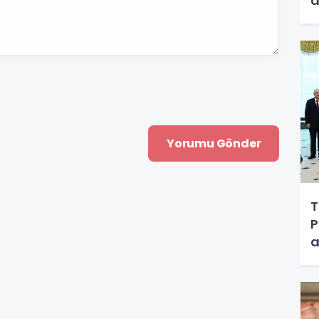
d
T
P
a