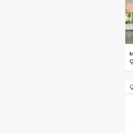
M
Ç
Ç