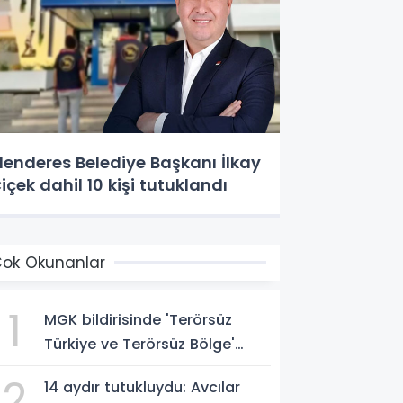
enderes Belediye Başkanı İlkay
içek dahil 10 kişi tutuklandı
ok Okunanlar
1
MGK bildirisinde 'Terörsüz
Türkiye ve Terörsüz Bölge'
vurgusu
2
14 aydır tutukluydu: Avcılar