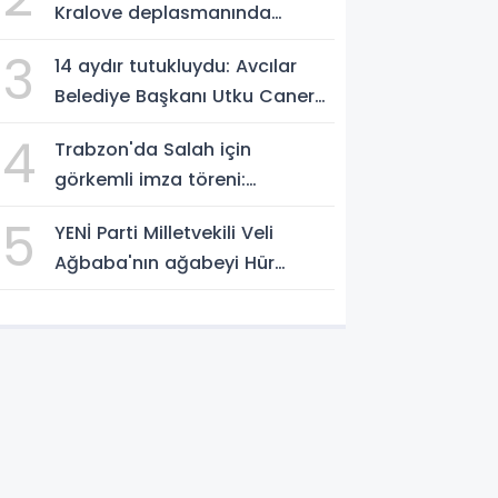
Kralove deplasmanında
müthiş zafer
3
14 aydır tutukluydu: Avcılar
Belediye Başkanı Utku Caner
Çaykaya'ya tahliye
4
Trabzon'da Salah için
görkemli imza töreni:
'Başlamak için
5
YENİ Parti Milletvekili Veli
sabırsızlanıyorum'
Ağbaba'nın ağabeyi Hür
Ağbaba tutuklandı