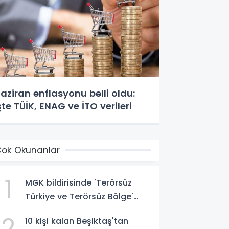
aziran enflasyonu belli oldu:
şte TÜİK, ENAG ve İTO verileri
ok Okunanlar
1
MGK bildirisinde 'Terörsüz
Türkiye ve Terörsüz Bölge'
vurgusu
2
10 kişi kalan Beşiktaş'tan