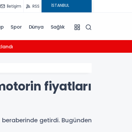
İletişim
RSS
ap
Spor
Dünya
Sağlık
04:26
klandı
Trabz
otorin fiyatları
 da beraberinde getirdi. Bugünden