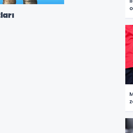
i
o
ları
M
z