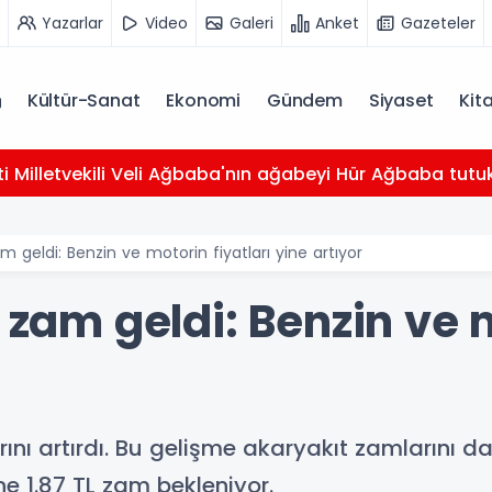
Yazarlar
Video
Galeri
Anket
Gazeteler
Kültür-Sanat
Ekonomi
Gündem
Siyaset
Kit
ti Milletvekili Veli Ağbaba'nın ağabeyi Hür Ağbaba tutu
am geldi: Benzin ve motorin fiyatları yine artıyor
, zam geldi: Benzin ve m
tlarını artırdı. Bu gelişme akaryakıt zamlarını
ne 1.87 TL zam bekleniyor.