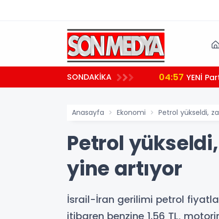
04:57
SONDAKİKA
YENİ Par
Anasayfa
Ekonomi
Petrol yükseldi, z
Petrol yükseldi
yine artıyor
İsrail-İran gerilimi petrol fiya
itibaren benzine 1.56 TL, motori