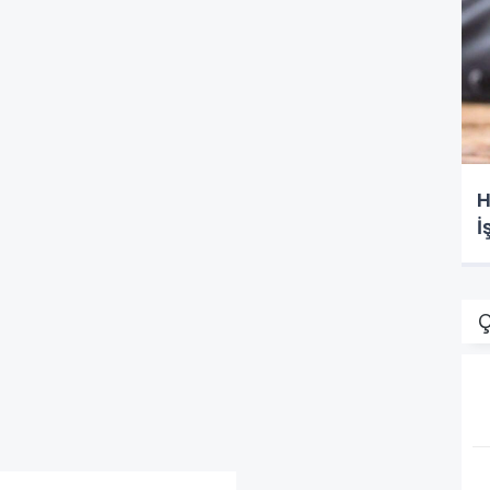
H
İ
Ç