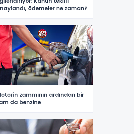
lgilendiriyor: Kanun teklifi
naylandı, ödemeler ne zaman?
otorin zammının ardından bir
am da benzine