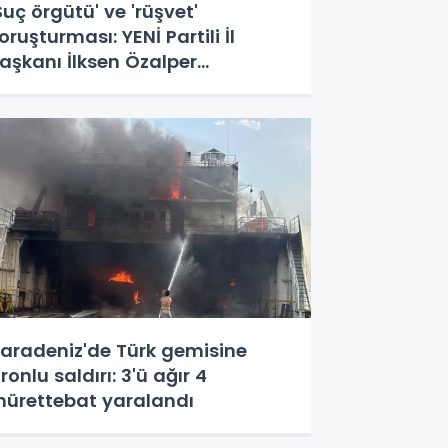
Suç örgütü' ve 'rüşvet'
oruşturması: YENİ Partili İl
aşkanı İlksen Özalper
özaltında
aradeniz'de Türk gemisine
ronlu saldırı: 3'ü ağır 4
ürettebat yaralandı