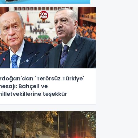
rdoğan'dan 'Terörsüz Türkiye'
esajı: Bahçeli ve
illetvekillerine teşekkür