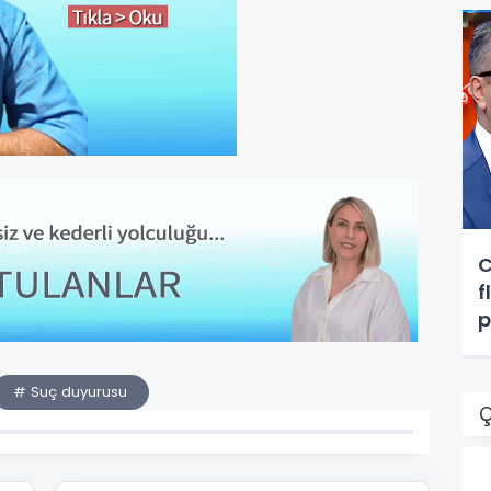
C
f
p
g
# Suç duyurusu
Ç