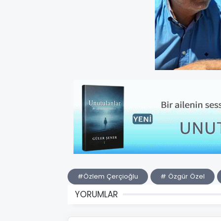
#Özlem Çerçioğlu
# Özgür Özel
YORUMLAR