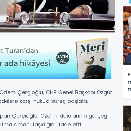
E
m
m
 Özlem Çerçioğlu, CHP Genel Başkanı Özgür
adelere karşı hukuki süreç başlattı.
apan Çerçioğlu, Özel'in iddialarının gerçeği
ma amacı taşıdığını ifade etti.