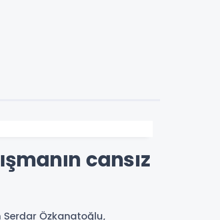
nışmanın cansız
n Serdar Özkanatoğlu,