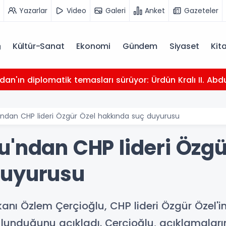
Yazarlar
Video
Galeri
Anket
Gazeteler
Kültür-Sanat
Ekonomi
Gündem
Siyaset
Kit
dan'ın diplomatik temasları sürüyor: Ürdün Kralı II. Abdu
ndan CHP lideri Özgür Özel hakkında suç duyurusu
u'ndan CHP lideri Özgü
duyurusu
anı Özlem Çerçioğlu, CHP lideri Özgür Özel'in
duğunu açıkladı. Çerçioğlu, açıklamaların if