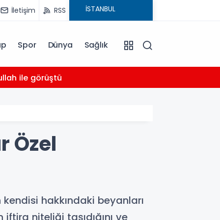
İletişim
RSS
ap
Spor
Dünya
Sağlık
03:16
llah ile görüştü
Bahçel
r Özel
 kendisi hakkındaki beyanları
tira niteliği taşıdığını ve