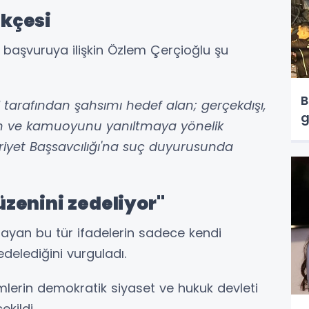
kçesi
 başvuruya ilişkin Özlem Çerçioğlu şu
B
tarafından şahsımı hedef alan; gerçekdışı,
g
ıyan ve kamuoyunu yanıltmaya yönelik
yet Başsavcılığı'na suç duyurusunda
zenini zedeliyor"
mayan bu tür ifadelerin sadece kendi
edelediğini vurguladı.
lerin demokratik siyaset ve hukuk devleti
kildi.