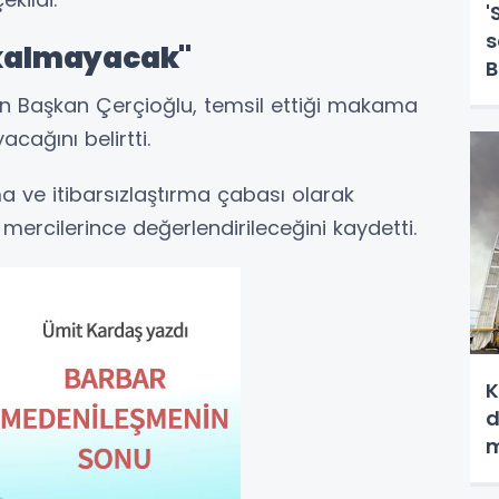
'
s
z kalmayacak"
B
g
n Başkan Çerçioğlu, temsil ettiği makama
acağını belirtti.
a ve itibarsızlaştırma çabası olarak
ı mercilerince değerlendirileceğini kaydetti.
K
d
m