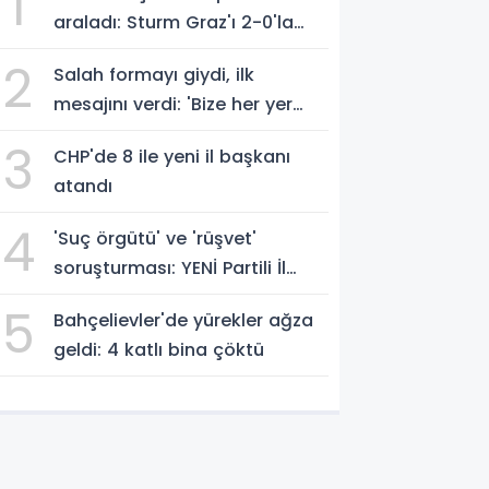
1
araladı: Sturm Graz'ı 2-0'la
geçti
2
Salah formayı giydi, ilk
mesajını verdi: 'Bize her yer
Trabzon'
3
CHP'de 8 ile yeni il başkanı
atandı
4
'Suç örgütü' ve 'rüşvet'
soruşturması: YENİ Partili İl
Başkanı İlksen Özalper
5
Bahçelievler'de yürekler ağza
gözaltında
geldi: 4 katlı bina çöktü