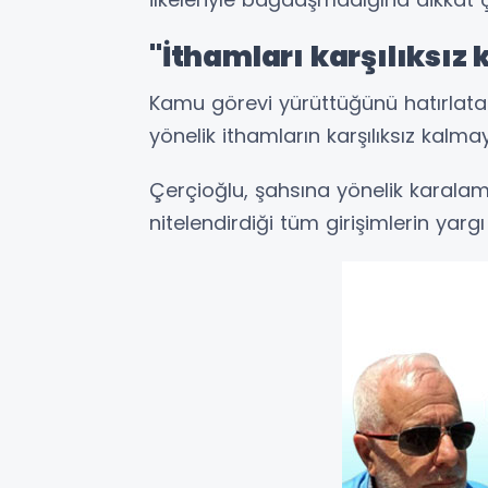
"İthamları karşılıksı
Kamu görevi yürüttüğünü hatırlata
yönelik ithamların karşılıksız kalmay
Çerçioğlu, şahsına yönelik karalam
nitelendirdiği tüm girişimlerin yarg