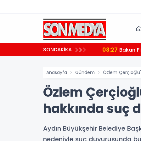
03:27
SONDAKİKA
 teşekkür
Bakan Fi
Anasayfa
Gündem
Özlem Çerçioğlu'
Özlem Çerçioğl
hakkında suç 
Aydın Büyükşehir Belediye Başk
nedeniyle suç duyurusunda bulun