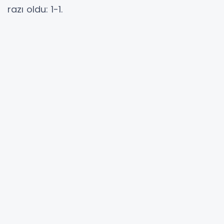
razı oldu: 1-1.
Siyah-beyazlılar ligin ilk puan kaybını yaşarken,
Pendikspor da tarihinin ilk Süper Lig puanını
aldı.
Hafta arasında Konferans Ligi’nde play-off
turuna kalan Beşiktaş'ta teknik direktör Şenol
Güneş maça ideal kadrosuyla çıktı.