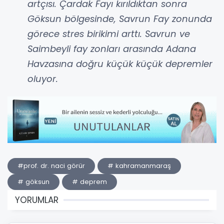
artçısı. Çardak Fayı kırıldıktan sonra
Göksun bölgesinde, Savrun Fay zonunda
görece stres birikimi arttı. Savrun ve
Saimbeyli fay zonları arasında Adana
Havzasına doğru küçük küçük depremler
oluyor.
#prof. dr. naci görür
# kahramanmaraş
# göksun
# deprem
YORUMLAR