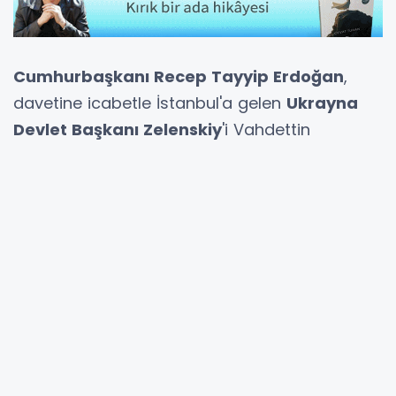
Cumhurbaşkanı Recep Tayyip Erdoğan
,
davetine icabetle İstanbul'a gelen
Ukrayna
Devlet Başkanı Zelenskiy
'i Vahdettin
Köşkü'nde törenle karşıladı.
Karşılamada tokalaşan iki lider, daha sonra
baş başa görüşmeye geçti.