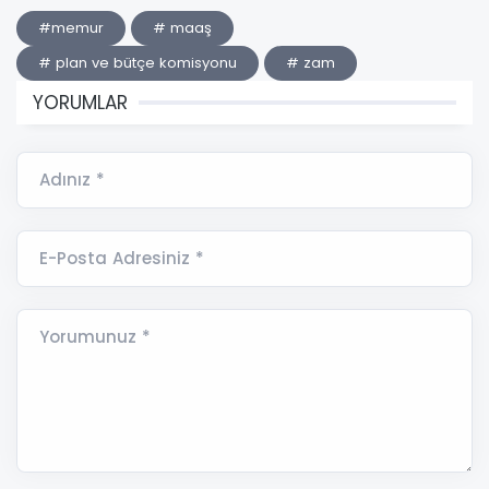
#memur
# maaş
# plan ve bütçe komisyonu
# zam
YORUMLAR
Adınız *
E-Posta Adresiniz *
Yorumunuz *