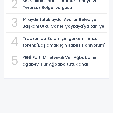
2
MGK bildirisinde 'Terörsüz Türkiye ve
Terörsüz Bölge' vurgusu
3
14 aydır tutukluydu: Avcılar Belediye
Başkanı Utku Caner Çaykaya'ya tahliye
4
Trabzon'da Salah için görkemli imza
töreni: 'Başlamak için sabırsızlanıyorum'
5
YENİ Parti Milletvekili Veli Ağbaba'nın
ağabeyi Hür Ağbaba tutuklandı