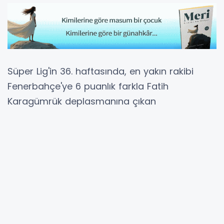
Süper Lig'in 36. haftasında, en yakın rakibi
Fenerbahçe'ye 6 puanlık farkla Fatih
Karagümrük deplasmanına çıkan
Galatasaray, yine puan kaybetmedi.
Ligin bitimine 2 hafta kala Karagümrük
karşısında kritik bir 90 dakikaya çıkan
Galatasaray, 90. dakikada bulduğu golle 3
puanı almayı başardı.