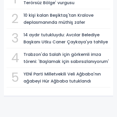
Terörsüz Bölge' vurgusu
2
10 kişi kalan Beşiktaş'tan Kralove
deplasmanında müthiş zafer
3
14 aydır tutukluydu: Avcılar Belediye
Başkanı Utku Caner Çaykaya'ya tahliye
4
Trabzon'da Salah için görkemli imza
töreni: 'Başlamak için sabırsızlanıyorum'
5
YENİ Parti Milletvekili Veli Ağbaba'nın
ağabeyi Hür Ağbaba tutuklandı