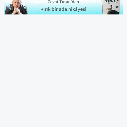
Asgari ücret 1 Ocak 2026'dan
itibaren geçerli olacak
Çalışma ve Sosyal Güvenlik Bakanı Vedat
Işıkhan, 2026 yılı için net asgari ücretin 28 bin
75 TL olarak belirlendiğini açıkladı.
Belirlenen rakam, 1 Ocak 2026 tarihinden
itibaren uygulanacak.
Türk-İş üçüncü toplantıya
katılmadı