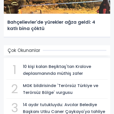
Bahçelievler'de yürekler ağza geldi: 4
katlı bina çöktü
Çok Okunanlar
1
10 kişi kalan Beşiktaş'tan Kralove
deplasmanında müthiş zafer
2
MGK bildirisinde 'Terörsüz Türkiye ve
Terörsüz Bölge' vurgusu
3
14 aydır tutukluydu: Avcılar Belediye
Başkanı Utku Caner Çaykaya'ya tahliye