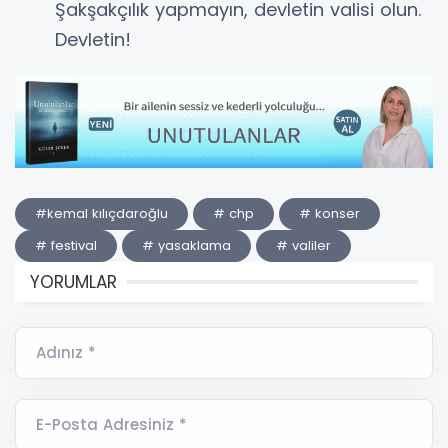
Şakşakçılık yapmayın, devletin valisi olun.
Devletin!
#kemal kılıçdaroğlu
# chp
# konser
# festival
# yasaklama
# valiler
YORUMLAR
Adınız *
E-Posta Adresiniz *