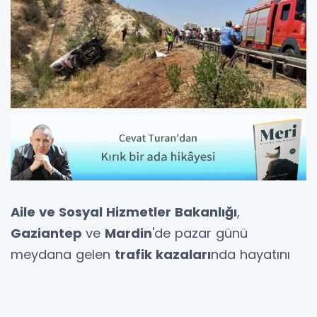
Aile ve Sosyal Hizmetler Bakanlığı
,
Gaziantep
ve
Mardin
'de pazar günü
meydana gelen
trafik kazaları
nda hayatını
kaybedenlerin ailelerine
maddi destek
te
bulunacak.