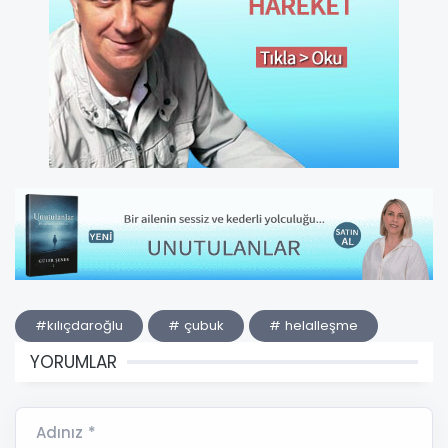
#kılıçdaroğlu
# çubuk
# helalleşme
YORUMLAR
Adınız *