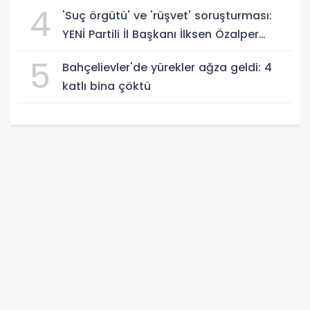
4
'Suç örgütü' ve 'rüşvet' soruşturması:
YENİ Partili İl Başkanı İlksen Özalper
gözaltında
5
Bahçelievler'de yürekler ağza geldi: 4
katlı bina çöktü