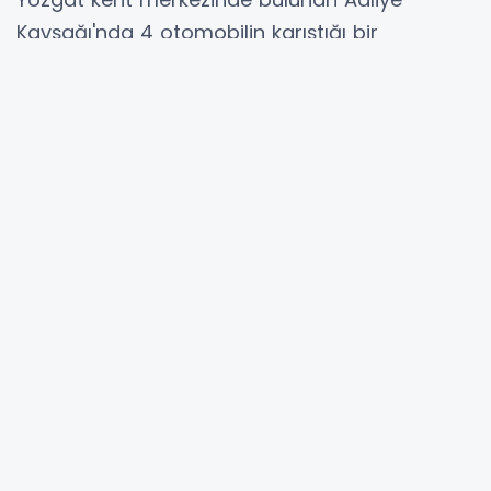
Kavşağı'nda 4 otomobilin karıştığı bir
zincirleme kaza meydana geldi.
Kazanın ardından çevredekilerin ihbarı üzerine
olay yerine çok sayıda itfaiye, polis ve sağlık
ekibi sevk edildi.
Yaralılar hastaneye kaldırıldı
Sağlık ekiplerinin olay yerindeki ilk
müdahalelerinin ardından, kazada yaralanan
7 kişi kentteki çeşitli hastanelere kaldırılarak
tedavi altına alındı.
Hastaneden edinilen bilgiye göre yaralılardan
birinin durumunun ağır olduğu öğrenildi.