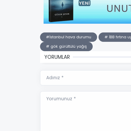
#İstanbul hava durumu
# İBB fırtına u
# gök gürültülü yağış
YORUMLAR
Adınız *
Yorumunuz *