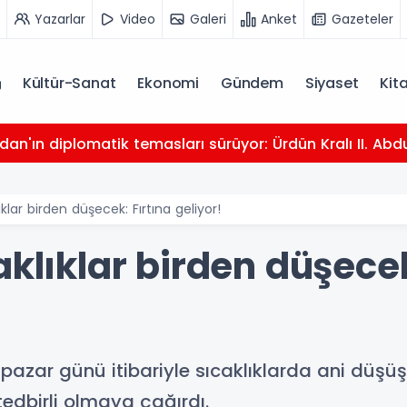
Yazarlar
Video
Galeri
Anket
Gazeteler
Kültür-Sanat
Ekonomi
Gündem
Siyaset
Kit
dan'ın diplomatik temasları sürüyor: Ürdün Kralı II. Abdu
ıklar birden düşecek: Fırtına geliyor!
aklıklar birden düşecek
pazar günü itibariyle sıcaklıklarda ani düşüş 
edbirli olmaya çağırdı.