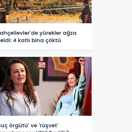
ahçelievler'de yürekler ağza
eldi: 4 katlı bina çöktü
Suç örgütü' ve 'rüşvet'