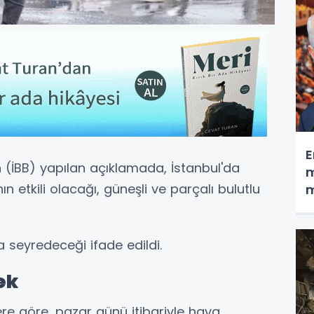
E
n (İBB) yapılan açıklamada, İstanbul'da
m
etkili olacağı, güneşli ve parçalı bulutlu
m
 seyredeceği ifade edildi.
ek
re göre, pazar günü itibariyle hava