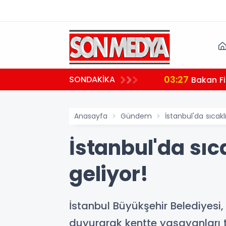
03:27
SONDAKİKA
 teşekkür
Bakan Fi
Anasayfa
Gündem
İstanbul'da sıcakl
İstanbul'da sıc
geliyor!
İstanbul Büyükşehir Belediyesi, 
duyurarak kentte yaşayanları t