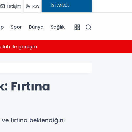
İletişim
RSS
ap
Spor
Dünya
Sağlık
03:16
llah ile görüştü
Bahçel
: Fırtına
ve fırtına beklendiğini