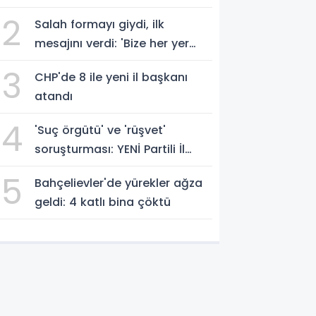
geçti
2
Salah formayı giydi, ilk
mesajını verdi: 'Bize her yer
Trabzon'
3
CHP'de 8 ile yeni il başkanı
atandı
4
'Suç örgütü' ve 'rüşvet'
soruşturması: YENİ Partili İl
Başkanı İlksen Özalper
5
Bahçelievler'de yürekler ağza
gözaltında
geldi: 4 katlı bina çöktü