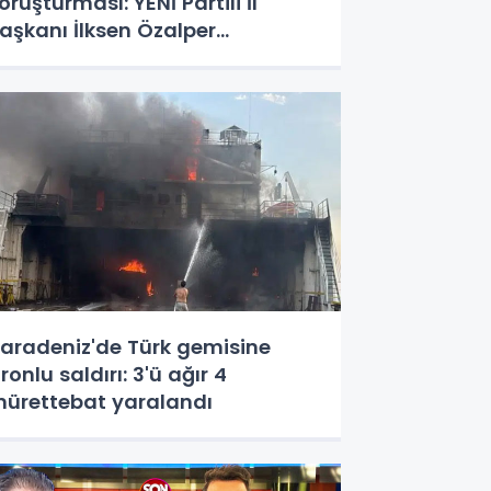
oruşturması: YENİ Partili İl
aşkanı İlksen Özalper
özaltında
aradeniz'de Türk gemisine
ronlu saldırı: 3'ü ağır 4
ürettebat yaralandı