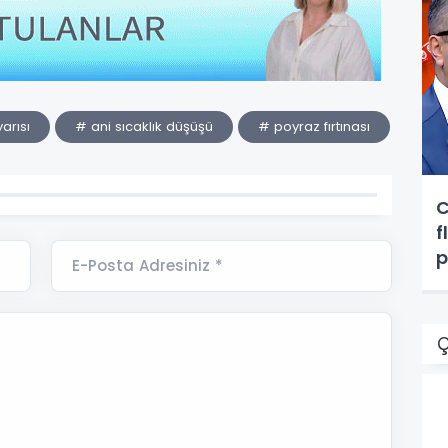
yarısı
# ani sıcaklık düşüşü
# poyraz fırtınası
C
f
p
E-Posta Adresiniz *
g
Ç