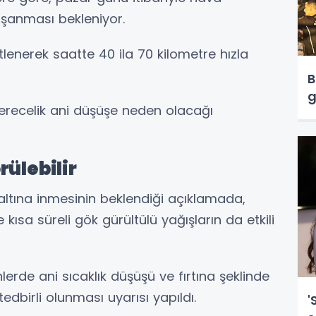
aşanması bekleniyor.
enerek saatte 40 ila 70 kilometre hızla
B
g
derecelik ani düşüşe neden olacağı
rülebilir
 altına inmesinin beklendiği açıklamada,
 kısa süreli gök gürültülü yağışların da etkili
lerde ani sıcaklık düşüşü ve fırtına şeklinde
tedbirli olunması uyarısı yapıldı.
'