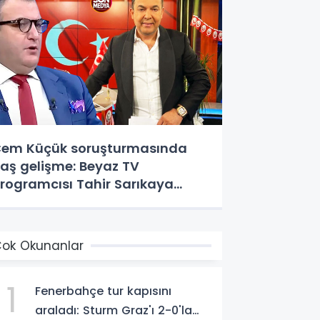
em Küçük soruşturmasında
laş gelişme: Beyaz TV
rogramcısı Tahir Sarıkaya
özaltında
ok Okunanlar
1
Fenerbahçe tur kapısını
araladı: Sturm Graz'ı 2-0'la