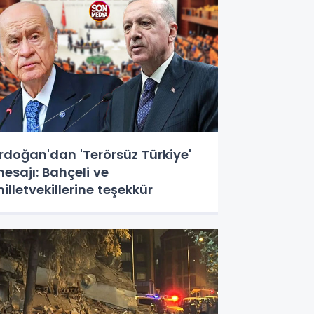
rdoğan'dan 'Terörsüz Türkiye'
esajı: Bahçeli ve
illetvekillerine teşekkür