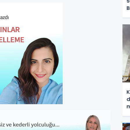
s
B
g
K
d
m