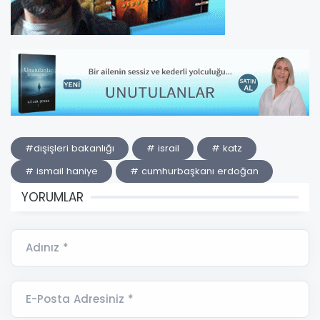
#dışişleri bakanlığı
# israil
# katz
# ismail haniye
# cumhurbaşkanı erdoğan
YORUMLAR
Adınız *
E-Posta Adresiniz *