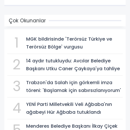
Çok Okunanlar
1
MGK bildirisinde 'Terörsüz Türkiye ve
Terörsüz Bölge' vurgusu
2
14 aydır tutukluydu: Avcılar Belediye
Başkanı Utku Caner Çaykaya'ya tahliye
3
Trabzon'da Salah için görkemli imza
töreni: 'Başlamak için sabırsızlanıyorum'
4
YENİ Parti Milletvekili Veli Ağbaba'nın
ağabeyi Hür Ağbaba tutuklandı
5
Menderes Belediye Başkanı İlkay Çiçek