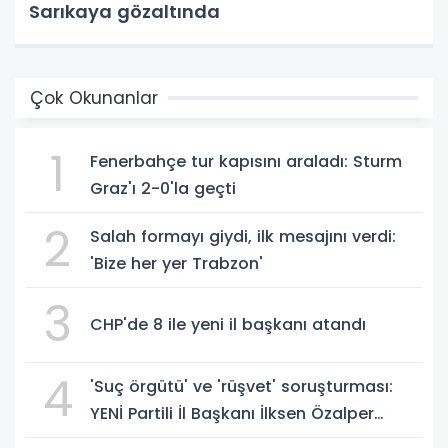
Sarıkaya gözaltında
Çok Okunanlar
1
Fenerbahçe tur kapısını araladı: Sturm
Graz'ı 2-0'la geçti
2
Salah formayı giydi, ilk mesajını verdi:
'Bize her yer Trabzon'
3
CHP'de 8 ile yeni il başkanı atandı
4
'Suç örgütü' ve 'rüşvet' soruşturması:
YENİ Partili İl Başkanı İlksen Özalper
gözaltında