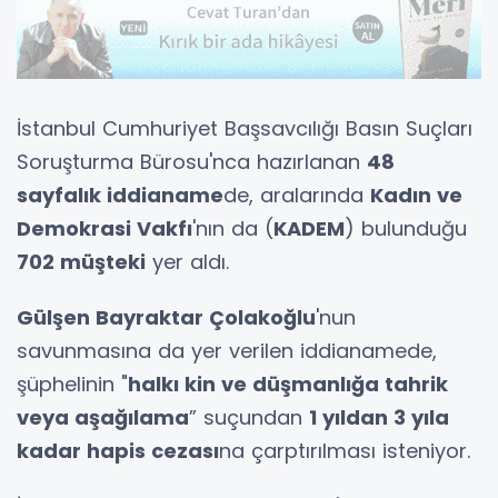
İstanbul Cumhuriyet Başsavcılığı Basın Suçları
Soruşturma Bürosu'nca hazırlanan
48
sayfalık iddianame
de, aralarında
Kadın ve
Demokrasi Vakfı
'nın da (
KADEM
) bulunduğu
702 müşteki
yer aldı.
Gülşen Bayraktar Çolakoğlu
'nun
savunmasına da yer verilen iddianamede,
şüphelinin "
halkı kin ve düşmanlığa tahrik
veya aşağılama
” suçundan
1 yıldan 3 yıla
kadar hapis cezası
na çarptırılması isteniyor.