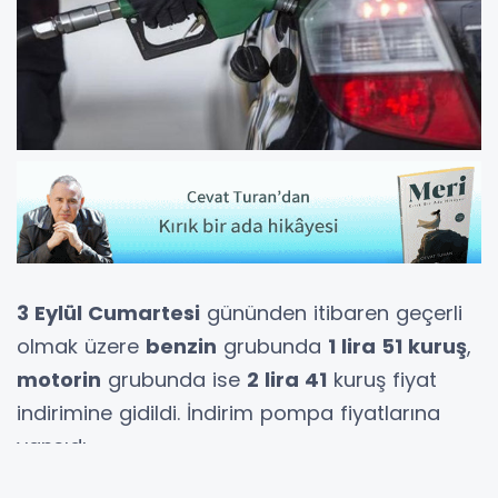
3 Eylül Cumartesi
gününden itibaren geçerli
olmak üzere
benzin
grubunda
1 lira 51 kuruş
,
motorin
grubunda ise
2 lira 41
kuruş fiyat
indirimine gidildi. İndirim pompa fiyatlarına
yansıdı.