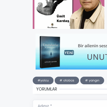
#yolcu
# otobüs
# yangın
YORUMLAR
Adınız *