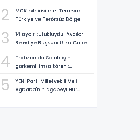
müthiş zafer
2
MGK bildirisinde 'Terörsüz
Türkiye ve Terörsüz Bölge'
vurgusu
3
14 aydır tutukluydu: Avcılar
Belediye Başkanı Utku Caner
Çaykaya'ya tahliye
4
Trabzon'da Salah için
görkemli imza töreni:
'Başlamak için
5
YENİ Parti Milletvekili Veli
sabırsızlanıyorum'
Ağbaba'nın ağabeyi Hür
Ağbaba tutuklandı