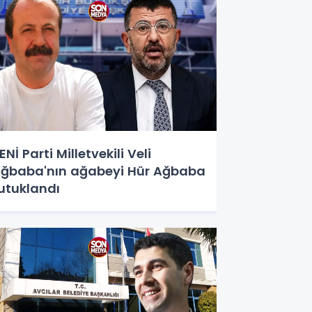
ENİ Parti Milletvekili Veli
ğbaba'nın ağabeyi Hür Ağbaba
utuklandı