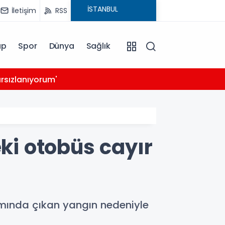
İletişim
RSS
ap
Spor
Dünya
Sağlık
03:39
rsızlanıyorum'
14 ay
eki otobüs cayır
smında çıkan yangın nedeniyle