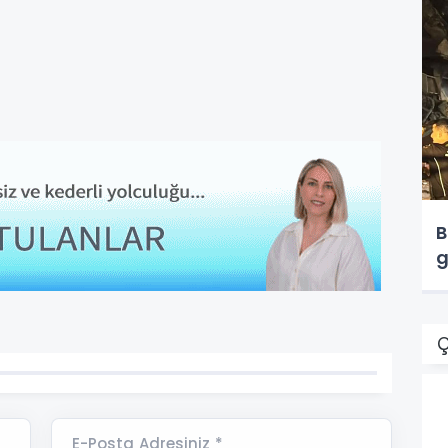
B
g
Ç
E-Posta Adresiniz *