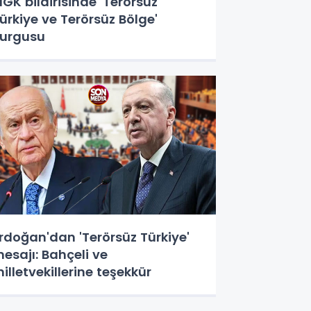
GK bildirisinde 'Terörsüz
ürkiye ve Terörsüz Bölge'
urgusu
rdoğan'dan 'Terörsüz Türkiye'
esajı: Bahçeli ve
illetvekillerine teşekkür