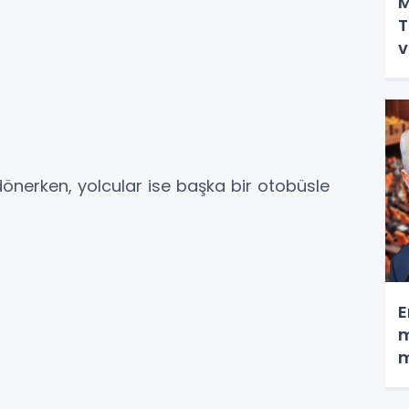
M
T
v
nerken, yolcular ise başka bir otobüsle
E
m
m