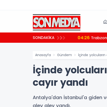
04:26
SONDAKİKA
ndı
Trabzon'
Anasayfa
Gündem
İçinde yolcuların
İçinde yolcular
cayır yandı
Antalya'dan İstanbul'a giden v
alev alev yandı.