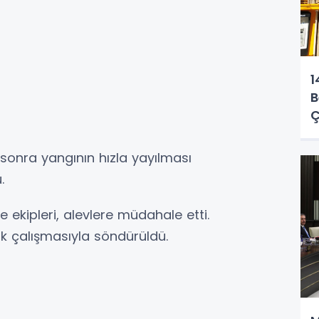
1
B
Ç
 sonra yangının hızla yayılması
.
e ekipleri, alevlere müdahale etti.
lik çalışmasıyla söndürüldü.