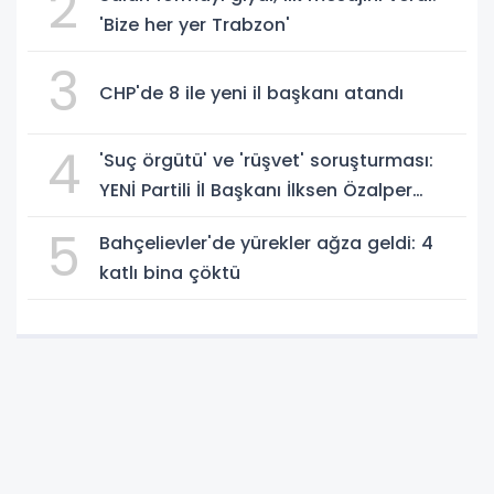
2
'Bize her yer Trabzon'
3
CHP'de 8 ile yeni il başkanı atandı
4
'Suç örgütü' ve 'rüşvet' soruşturması:
YENİ Partili İl Başkanı İlksen Özalper
gözaltında
5
Bahçelievler'de yürekler ağza geldi: 4
katlı bina çöktü