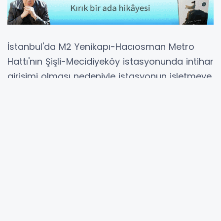
İstanbul'da M2 Yenikapı-Hacıosman Metro
Hattı'nın Şişli-Mecidiyeköy istasyonunda intihar
girişimi olması nedeniyle istasyonun işletmeye
kapatıldığı duyuruldu.
Metro İstanbul'dan yapılan açıklamada şu
ifadelere yer verildi:
M2 Yenikapı-Hacıosman Metro Hattı Şişli-
Mecidiyeköy istasyonunda bir yolcunun
intihar girişiminde bulunması nedeniyle
Şişli-Mecidiyeköy istasyonu işletmeye
kapatılmıştır. Araçlarımız Şişli-Mecidiyeköy