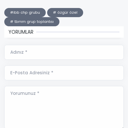
#ibb chp grubu
# özgür özel
# tbmm grup toplantısı
YORUMLAR
Adınız *
E-Posta Adresiniz *
Yorumunuz *