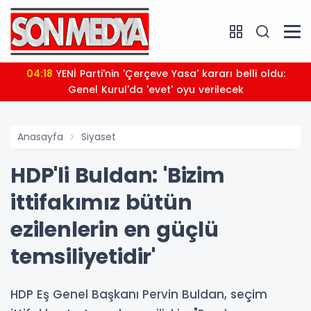
04:18
YENİ Parti'nin 'Çerçeve Yasa' kararı belli oldu:
Genel Kurul'da 'evet' oyu verilecek
Anasayfa
Siyaset
HDP'li Buldan: 'Bizim
ittifakımız bütün
ezilenlerin en güçlü
temsiliyetidir'
HDP Eş Genel Başkanı Pervin Buldan, seçim