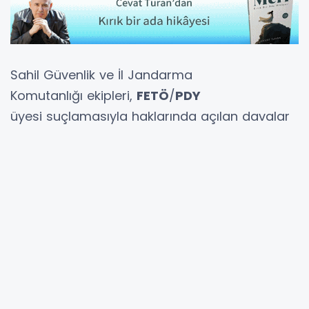
Sahil Güvenlik ve İl Jandarma
Komutanlığı ekipleri,
FETÖ
/
PDY
üyesi suçlamasıyla haklarında açılan davalar
istinaf mahkemelerinde devam eden 17
sanığın yelkenli tekneyle denize açıldığı ihbarı
üzerine harekete geçti.
Sanıklar arasında emniyet
müdürü ve komiser yardımcısı
da var
Sahil Güvenlik ekiplerince İblis Burnu