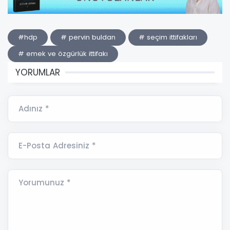
#hdp
# pervin buldan
# seçim ittifakları
# emek ve özgürlük ittifakı
YORUMLAR
Adınız *
E-Posta Adresiniz *
Yorumunuz *