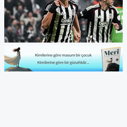
Tüpraş Stadyumu'nda oynanan mücadelede
Beşiktaş
,
Alanyaspor
karşısında iki farklı
geriye düşmesine rağmen sahadan 1 puanla
ayrılmayı başardı.