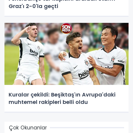
Graz'ı 2-0'la geçti
Kuralar çekildi: Beşiktaş'ın Avrupa'daki
muhtemel rakipleri belli oldu
Çok Okunanlar