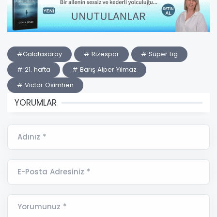
#Galatasaray
# Rizespor
# Süper Lig
# 21. hafta
# Barış Alper Yılmaz
# Victor Osimhen
YORUMLAR
Adınız *
E-Posta Adresiniz *
Yorumunuz *