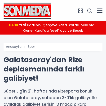
04:18
YENİ Parti'nin 'Çerçeve Yasa' kararı belli oldu:
Genel Kurul'da 'evet' oyu verilecek
Anasayfa
Spor
Galatasaray'dan Rize
deplasmanında farklı
galibiyet!
Süper Lig'in 21. haftasında Rizespor’a konuk
olan Galatasaray, sahadan 3-0'lık galibiyetle
ayrılarak galibiyet serisini 3 maça çıkardı.