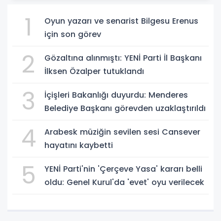
1
Oyun yazarı ve senarist Bilgesu Erenus
için son görev
2
Gözaltına alınmıştı: YENİ Parti İl Başkanı
İlksen Özalper tutuklandı
3
İçişleri Bakanlığı duyurdu: Menderes
Belediye Başkanı görevden uzaklaştırıldı
4
Arabesk müziğin sevilen sesi Cansever
hayatını kaybetti
5
YENİ Parti'nin 'Çerçeve Yasa' kararı belli
oldu: Genel Kurul'da 'evet' oyu verilecek