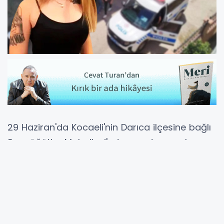
29 Haziran'da Kocaeli'nin Darıca ilçesine bağlı
Sırasöğütler Mahallesi'nde meydana gelen
olayda, arkadaşlarıyla birlikte evde bulunan
Ece Naz Macit, tabancayla vuruldu.
İhbar üzerine adrese sağlık ve polis ekipleri
sevk edildi.