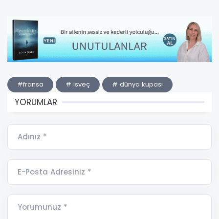
#fransa
# isveç
# dünya kupası
YORUMLAR
Adınız *
E-Posta Adresiniz *
Yorumunuz *