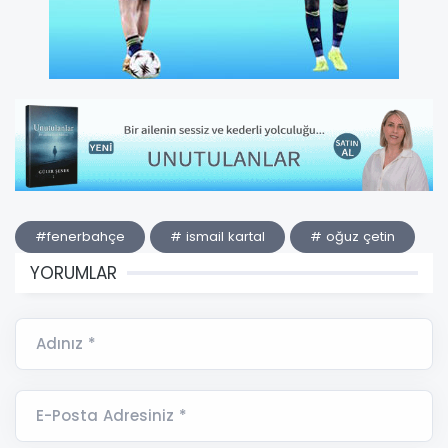
#fenerbahçe
# ismail kartal
# oğuz çetin
YORUMLAR
Adınız *
E-Posta Adresiniz *