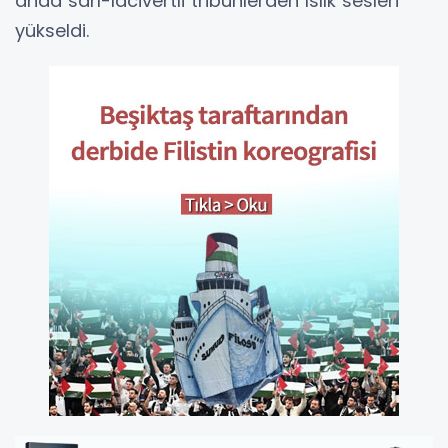
anda sarı-lacivertli tribünlerden ıslık sesleri
yükseldi.