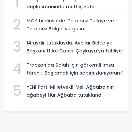
1
deplasmanında müthiş zafer
2
MGK bildirisinde 'Terörsüz Türkiye ve
Terörsüz Bölge' vurgusu
3
14 aydır tutukluydu: Avcılar Belediye
Başkanı Utku Caner Çaykaya'ya tahliye
4
Trabzon'da Salah için görkemli imza
töreni: 'Başlamak için sabırsızlanıyorum'
5
YENİ Parti Milletvekili Veli Ağbaba'nın
ağabeyi Hür Ağbaba tutuklandı