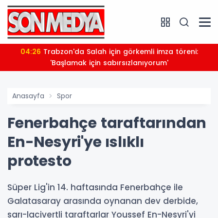
04:26
Trabzon'da Salah için görkemli imza töreni:
'Başlamak için sabırsızlanıyorum'
Anasayfa
Spor
Fenerbahçe taraftarından
En-Nesyri'ye ıslıklı
protesto
Süper Lig'in 14. haftasında Fenerbahçe ile
Galatasaray arasında oynanan dev derbide,
sarı-lacivertli taraftarlar Youssef En-Nesyri'yi