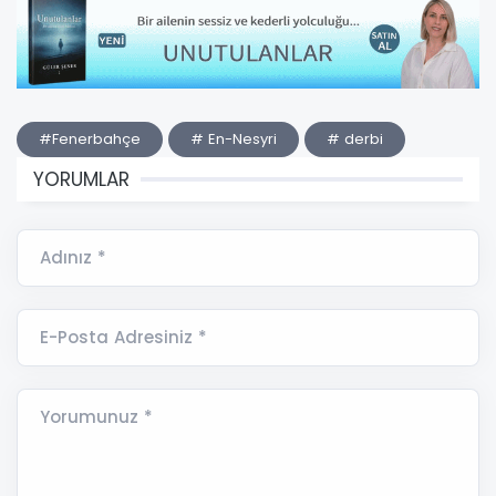
#Fenerbahçe
# En-Nesyri
# derbi
YORUMLAR
Adınız *
E-Posta Adresiniz *
Yorumunuz *