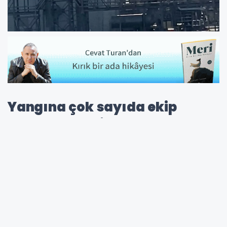
Yangına çok sayıda ekip
müdahale etti
Silivri'de bulunan Botaş tesislerinde henüz
belirlenemeyen bir nedenle yangın çıktı.
Bölge tahliye edilirken, itfaiye ekipleri yoğun
şekilde müdahalede bulundu.