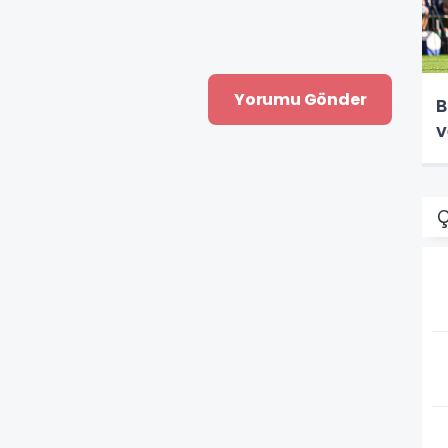
B
v
Ç