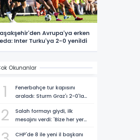
aşakşehir'den Avrupa'ya erken
eda: Inter Turku'ya 2-0 yenildi
ok Okunanlar
1
Fenerbahçe tur kapısını
araladı: Sturm Graz'ı 2-0'la
geçti
2
Salah formayı giydi, ilk
mesajını verdi: 'Bize her yer
Trabzon'
3
CHP'de 8 ile yeni il başkanı