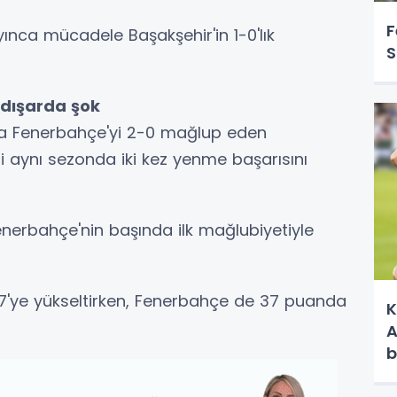
F
nca mücadele Başakşehir'in 1-0'lık
S
dışarda şok
 da Fenerbahçe'yi 2-0 mağlup eden
ni aynı sezonda iki kez yenme başarısını
nerbahçe'nin başında ilk mağlubiyetiyle
37'ye yükseltirken, Fenerbahçe de 37 puanda
K
A
b