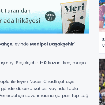
S
bahçe
, evinde
Medipol Başakşehir
'i
v
ılaşmayı Başakşehir
1-0
kazanırken, maçın
opla ilerleyen Nacer Chadli şut açısı
gönderdi, ceza sahası yayında topla
a Fenerbahçe savunmasına çarpan top sağ