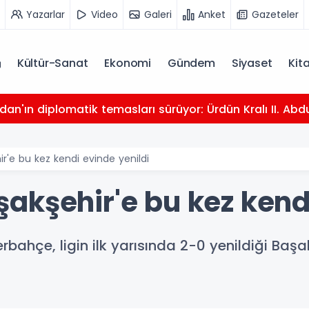
Yazarlar
Video
Galeri
Anket
Gazeteler
Kültür-Sanat
Ekonomi
Gündem
Siyaset
Kit
dan'ın diplomatik temasları sürüyor: Ürdün Kralı II. Abdu
'e bu kez kendi evinde yenildi
akşehir'e bu kez kendi
rbahçe, ligin ilk yarısında 2-0 yenildiği Başa