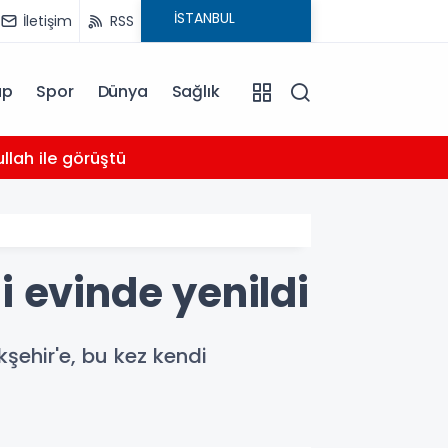
İletişim
RSS
ap
Spor
Dünya
Sağlık
03:16
llah ile görüştü
Bahçel
 evinde yenildi
kşehir'e, bu kez kendi