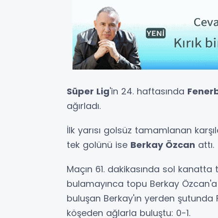
Süper Lig
'in 24. haftasında
Fener
ağırladı.
İlk yarısı golsüz tamamlanan karş
tek golünü ise
Berkay Özcan
attı.
Maçın 61. dakikasında sol kanatta t
bulamayınca topu Berkay Özcan'a 
buluşan Berkay'ın yerden şutund
köşeden ağlarla buluştu: 0-1.