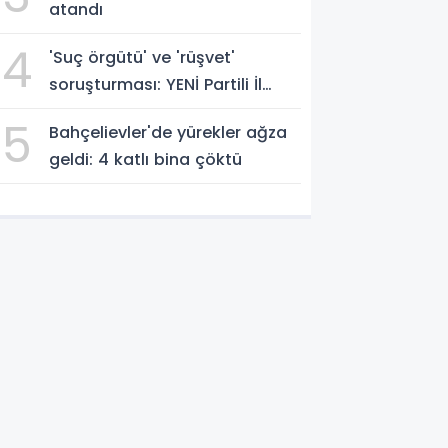
atandı
4
'Suç örgütü' ve 'rüşvet'
soruşturması: YENİ Partili İl
Başkanı İlksen Özalper
5
Bahçelievler'de yürekler ağza
gözaltında
geldi: 4 katlı bina çöktü