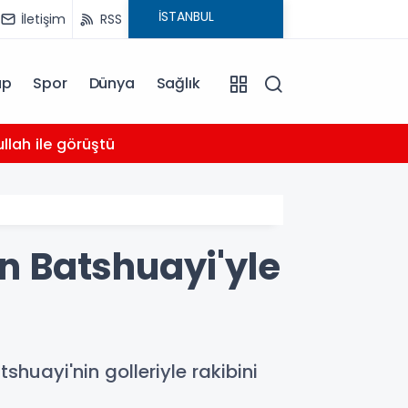
İletişim
RSS
ap
Spor
Dünya
Sağlık
03:16
llah ile görüştü
Bahçel
 Batshuayi'yle
huayi'nin golleriyle rakibini