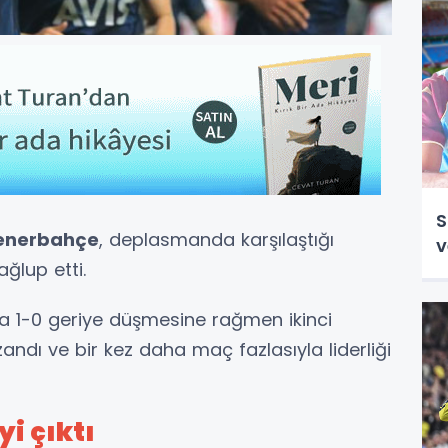
S
enerbahçe
, deplasmanda karşılaştığı
v
ağlup etti.
da 1-0 geriye düşmesine rağmen ikinci
andı ve bir kez daha maç fazlasıyla liderliği
i çıktı