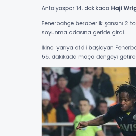
Antalyaspor 14. dakikada
Haji Wri
Fenerbahçe beraberlik şansını 2 t
soyunma odasına geride girdi.
İkinci yarıya etkili başlayan Fene
55. dakikada maça dengeyi getiren g