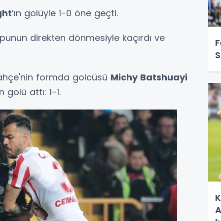
ght
’ın golüyle 1-0 öne geçti.
opunun direkten dönmesiyle kaçırdı ve
F
S
rbahçe'nin formda golcüsü
Michy Batshuayi
olü attı: 1-1.
K
A