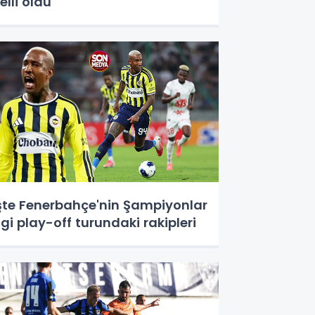
elli oldu
şte Fenerbahçe'nin Şampiyonlar
igi play-off turundaki rakipleri