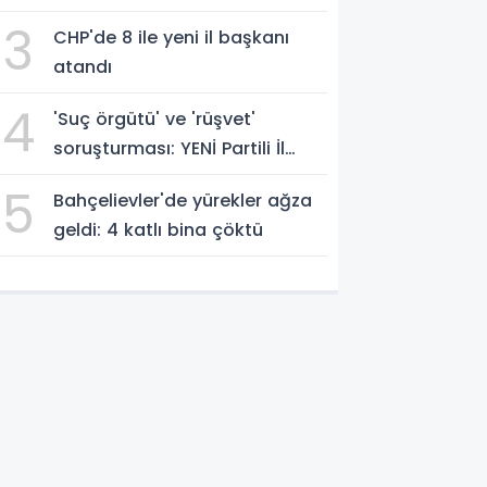
Trabzon'
3
CHP'de 8 ile yeni il başkanı
atandı
4
'Suç örgütü' ve 'rüşvet'
soruşturması: YENİ Partili İl
Başkanı İlksen Özalper
5
Bahçelievler'de yürekler ağza
gözaltında
geldi: 4 katlı bina çöktü