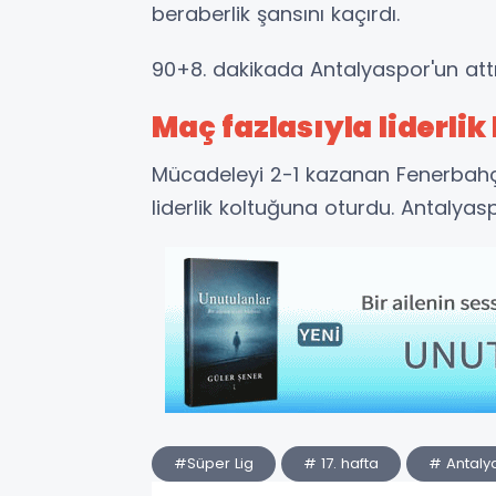
beraberlik şansını kaçırdı.
90+8. dakikada Antalyaspor'un attı
Maç fazlasıyla liderli
Mücadeleyi 2-1 kazanan Fenerbahçe
liderlik koltuğuna oturdu. Antalyas
#Süper Lig
# 17. hafta
# Antaly