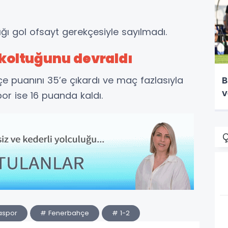
ğı gol ofsayt gerekçesiyle sayılmadı.
k koltuğunu devraldı
 puanını 35’e çıkardı ve maç fazlasıyla
B
v
por ise 16 puanda kaldı.
Ç
aspor
# Fenerbahçe
# 1-2