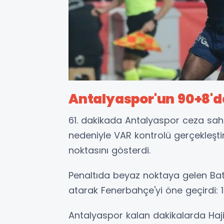
Antalyaspor'un 90+8'd
61. dakikada Antalyaspor ceza sah
nedeniyle VAR kontrolü gerçekleşti
noktasını gösterdi.
Penaltıda beyaz noktaya gelen Bats
atarak Fenerbahçe'yi öne geçirdi: 1
Antalyaspor kalan dakikalarda Haji