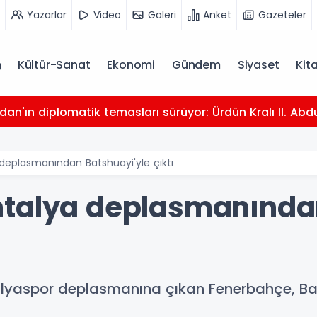
Yazarlar
Video
Galeri
Anket
Gazeteler
Kültür-Sanat
Ekonomi
Gündem
Siyaset
Kit
dan'ın diplomatik temasları sürüyor: Ürdün Kralı II. Abdu
deplasmanından Batshuayi'yle çıktı
ntalya deplasmanından
alyaspor deplasmanına çıkan Fenerbahçe, Bats