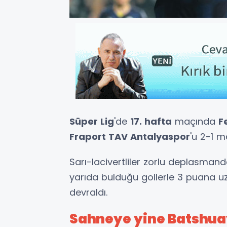
Süper Lig
'de
17. hafta
maçında
F
Fraport TAV Antalyaspor
'u 2-1 m
Sarı-lacivertliler zorlu deplasman
yarıda bulduğu gollerle 3 puana uz
devraldı.
Sahneye yine Batshuay