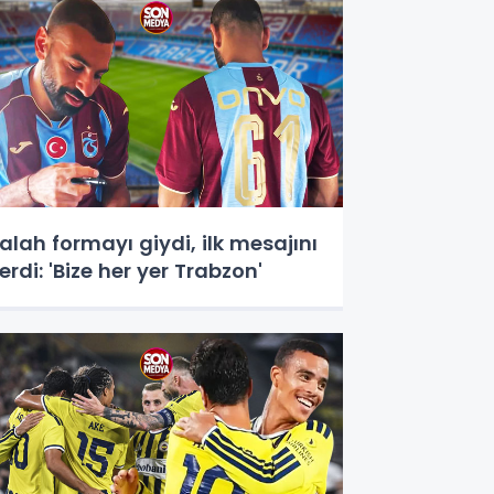
alah formayı giydi, ilk mesajını
erdi: 'Bize her yer Trabzon'