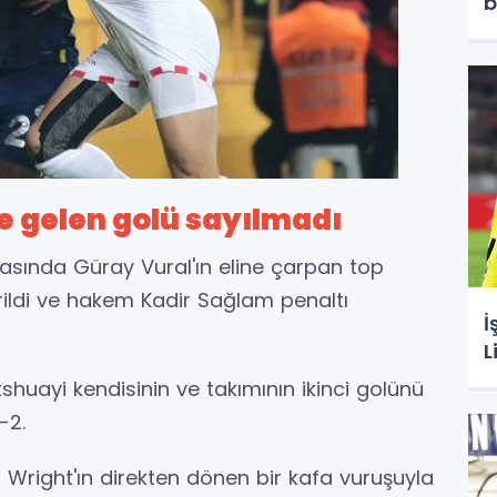
b
e gelen golü sayılmadı
asında Güray Vural'ın eline çarpan top
rildi ve hakem Kadir Sağlam penaltı
İ
L
huayi kendisinin ve takımının ikinci golünü
-2.
 Wright'ın direkten dönen bir kafa vuruşuyla