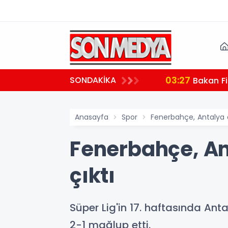
03:27
SONDAKİKA
 teşekkür
Bakan Fi
Anasayfa
Spor
Fenerbahçe, Antalya 
Fenerbahçe, A
çıktı
Süper Lig'in 17. haftasında Ant
2-1 mağlup etti.