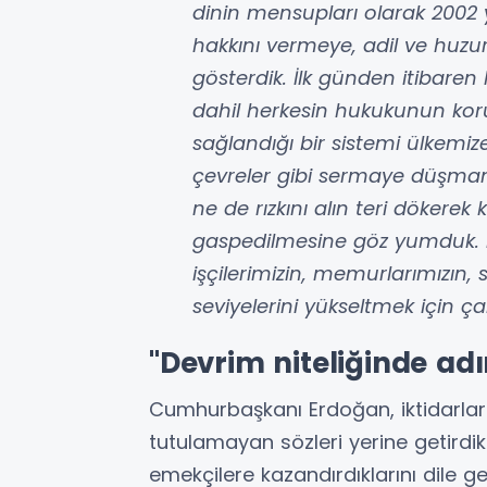
dinin mensupları olarak 2002 y
hakkını vermeye, adil ve huzur
gösterdik. İlk günden itibaren 
dahil herkesin hukukunun koru
sağlandığı bir sistemi ülkemi
çevreler gibi sermaye düşmanlı
ne de rızkını alın teri dökere
gaspedilmesine göz yumduk. De
işçilerimizin, memurlarımızın, s
seviyelerini yükseltmek için ç
"Devrim niteliğinde adı
Cumhurbaşkanı Erdoğan, iktidarlar
tutulamayan sözleri yerine getirdik
emekçilere kazandırdıklarını dile get