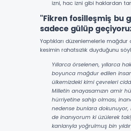
izni, hac izni gibi haklardan ta
"Fikren fosilleşmiş bu
sadece gülüp geçiyoru
Yaptıkları düzenlemelerle mağdur o
kesimin rahatsızlık duyduğunu söyl
Yıllarca örselenen, yıllarca hak
boyunca mağdur edilen insanl
ülkemizdeki kimi çevreleri cid
Milletin anayasamızın amir h
hürriyetine sahip olması, in
nedense bunlara dokunuyor, bu
de inanıyorum ki üzülerek taki
kanlarıyla yoğrulmuş bin yıldır 