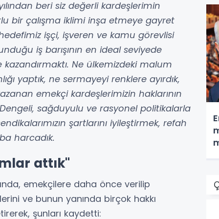
ılından beri siz değerli kardeşlerimin
lu bir çalışma iklimi inşa etmeye gayret
hedefimiz işçi, işveren ve kamu görevlisi
nduğu iş barışının en ideal seviyede
ze kazandırmaktı. Ne ülkemizdeki malum
ğı yaptık, ne sermayeyi renklere ayırdık,
k kazanan emekçi kardeşlerimizin haklarının
ngeli, sağduyulu ve rasyonel politikalarla
E
endikalarımızın şartlarını iyileştirmek, refah
m
aba harcadık.
m
mlar attık"
ında, emekçilere daha önce verilip
Ç
lerini ve bunun yanında birçok hakkı
irerek, şunları kaydetti: