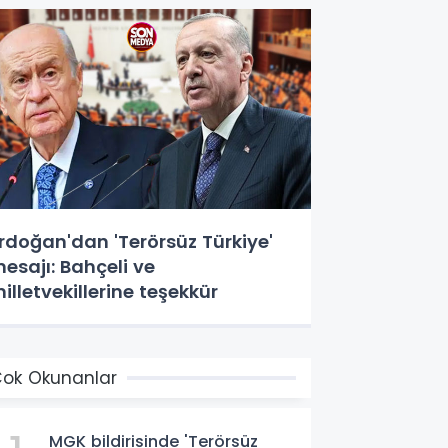
rdoğan'dan 'Terörsüz Türkiye'
esajı: Bahçeli ve
illetvekillerine teşekkür
ok Okunanlar
MGK bildirisinde 'Terörsüz