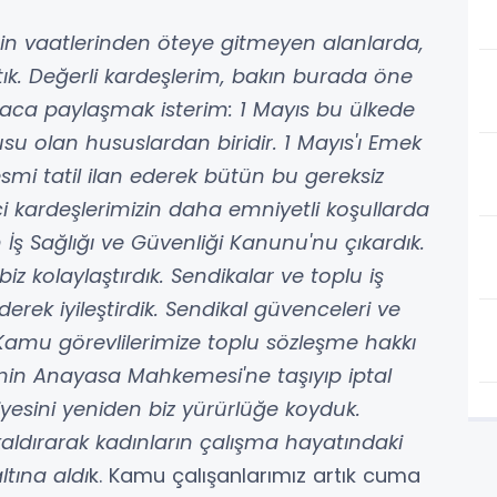
lerin vaatlerinden öteye gitmeyen alanlarda,
tık. Değerli kardeşlerim, bakın burada öne
kısaca paylaşmak isterim: 1 Mayıs bu ülkede
usu olan hususlardan biridir. 1 Mayıs'ı Emek
mi tatil ilan ederek bütün bu gereksiz
şçi kardeşlerimizin daha emniyetli koşullarda
 İş Sağlığı ve Güvenliği Kanunu'nu çıkardık.
biz kolaylaştırdık. Sendikalar ve toplu iş
rek iyileştirdik. Sendikal güvenceleri ve
 Kamu görevlilerimize toplu sözleşme hakkı
inin Anayasa Mahkemesi'ne taşıyıp iptal
iyesini yeniden biz yürürlüğe koyduk.
ldırarak kadınların çalışma hayatındaki
ltına aldı
k. Kamu çalışanlarımız artık cuma