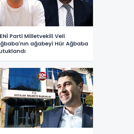
ENİ Parti Milletvekili Veli
ğbaba'nın ağabeyi Hür Ağbaba
utuklandı