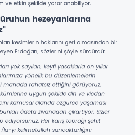
m ve etkin şekilde yararlanabiliyor.
 güruhun hezeyanlarına
z"
lan kesimlerin haklarını geri almasından bir
eyen Erdoğan, sözlerini şöyle sürdürdü:
ları yok sayılan, keyfi yasaklarla on yıllar
arımıza yönelik bu düzenlemelerin
di manada rahatsız ettiğini görüyoruz.
ükümlerine uygun şekilde din ve vicdan
ancını kamusal alanda özgürce yaşaması
nları âdeta zıvanadan çıkartıyor. Sizler
p ediyorsunuz. Her karış toprağı şehit
i'la-yı kelimetullah sancaktarlığını