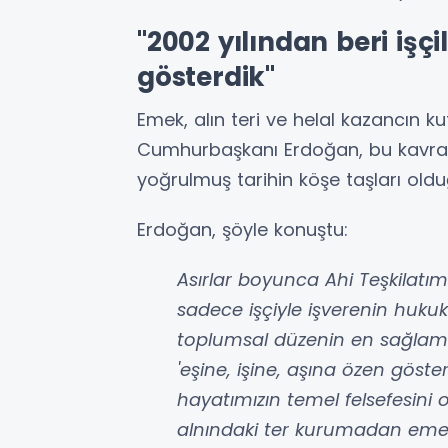
"2002 yılından beri işç
gösterdik"
Emek, alın teri ve helal kazancın ku
Cumhurbaşkanı Erdoğan, bu kavraml
yoğrulmuş tarihin köşe taşları oldu
Erdoğan, şöyle konuştu:
Asırlar boyunca Ahi Teşkilatım
sadece işçiyle işverenin hu
toplumsal düzenin en sağlam t
'eşine, işine, aşına özen göst
hayatımızın temel felsefesin
alnındaki ter kurumadan emeğ