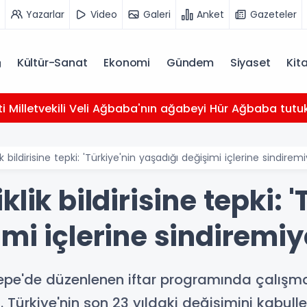
Yazarlar
Video
Galeri
Anket
Gazeteler
Kültür-Sanat
Ekonomi
Gündem
Siyaset
Kit
ti Milletvekili Veli Ağbaba'nın ağabeyi Hür Ağbaba tutu
k bildirisine tepki: 'Türkiye'nin yaşadığı değişimi içlerine sindiremi
lik bildirisine tepki: '
mi içlerine sindiremiyo
pe'de düzenlenen iftar programında çalışm
Türkiye'nin son 23 yıldaki değişimini kabul