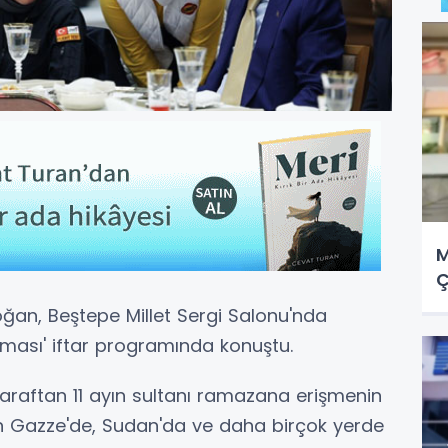
M
Ç
an, Beştepe Millet Sergi Salonu'nda
şması' iftar programında konuştu.
araftan 11 ayın sultanı ramazana erişmenin
n Gazze'de, Sudan'da ve daha birçok yerde