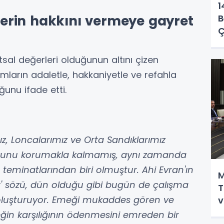
1
ilerin hakkını vermeye gayret
B
Ç
tsal değerleri olduğunun altını çizen
arın adaletle, hakkaniyetle ve refahla
ğunu ifade etti.
ız, Loncalarımız ve Orta Sandıklarımız
kukunu korumakla kalmamış, aynı zamanda
eminatlarından biri olmuştur. Ahi Evran'ın
M
er' sözü, dün olduğu gibi bugün de çalışma
T
i oluşturuyor. Emeği mukaddes gören ve
v
in karşılığının ödenmesini emreden bir