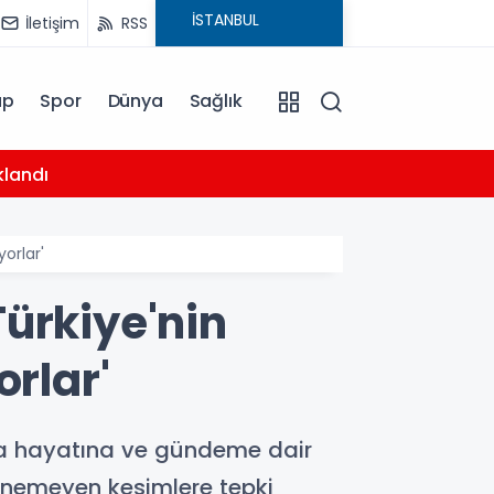
İletişim
RSS
ap
Spor
Dünya
Sağlık
04:26
klandı
Trabz
yorlar'
Türkiye'nin
rlar'
a hayatına ve gündeme dair
lenemeyen kesimlere tepki