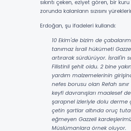
sıkıntı çeken, eziyet gören, bir ku
zorunda kalanların sızısını yüreklerin
Erdoğan, şu ifadeleri kullandı:
10 Ekim'de bizim de çabaları
tanımaz İsrail hükümeti Gazze v
artırarak sürdürüyor. İsrail'in
Filistinli şehit oldu. 2 bine yakı
yardım malzemelerinin girişind
nefes borusu olan Refah sınır k
keyfi davranışları maalesef de
şarapnel izleriyle dolu derme
çetin şartlar altında oruç t
eğmeyen Gazzeli kardeşlerimi
Müslümanlara örnek oluyor.