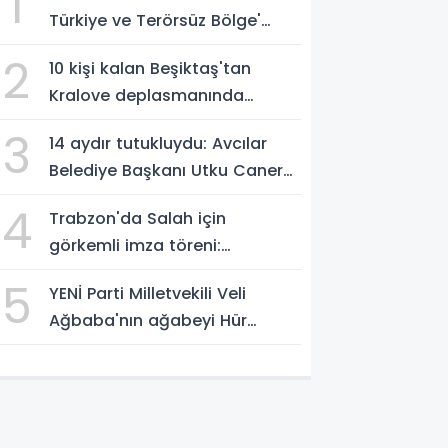
1
Türkiye ve Terörsüz Bölge'
vurgusu
2
10 kişi kalan Beşiktaş'tan
Kralove deplasmanında
müthiş zafer
3
14 aydır tutukluydu: Avcılar
Belediye Başkanı Utku Caner
Çaykaya'ya tahliye
4
Trabzon'da Salah için
görkemli imza töreni:
'Başlamak için
5
YENİ Parti Milletvekili Veli
sabırsızlanıyorum'
Ağbaba'nın ağabeyi Hür
Ağbaba tutuklandı