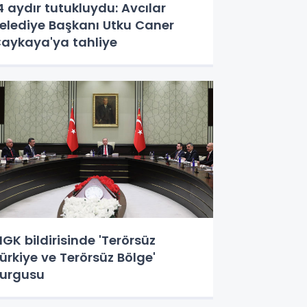
4 aydır tutukluydu: Avcılar
elediye Başkanı Utku Caner
aykaya'ya tahliye
GK bildirisinde 'Terörsüz
ürkiye ve Terörsüz Bölge'
urgusu