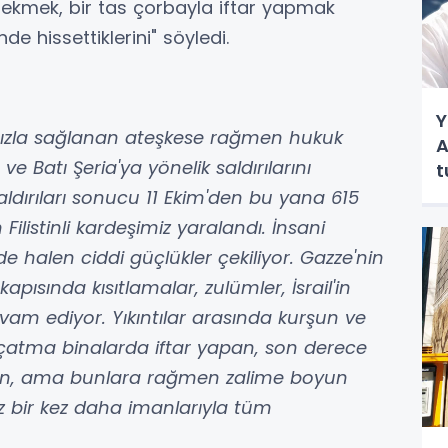
ru ekmek, bir tas çorbayla iftar yapmak
de hissettiklerini" söyledi.
Y
mızla sağlanan ateşkese rağmen hukuk
A
e Batı Şeria'ya yönelik saldırılarını
t
 saldırıları sonucu 11 Ekim'den bu yana 615
n Filistinli kardeşimiz yaralandı. İnsani
e halen ciddi güçlükler çekiliyor. Gazze'nin
apısında kısıtlamalar, zulümler, İsrail'in
vam ediyor. Yıkıntılar arasında kurşun ve
 çatma binalarda iftar yapan, son derece
utan, ama bunlara rağmen zalime boyun
z bir kez daha imanlarıyla tüm