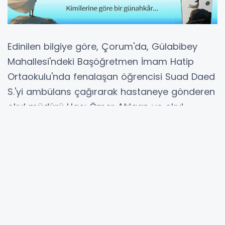
Edinilen bilgiye göre, Çorum'da, Gülabibey
Mahallesi'ndeki Başöğretmen İmam Hatip
Ortaokulu'nda fenalaşan öğrencisi Suad Daed
S.'yi ambülans çağırarak hastaneye gönderen
okul müdürü Hacı Ömer Atılgan ve okul
görevlisi Mehmet Öztürk, öğrencinin
durumuyla ilgili bilgi verdiği velisi Saeed Daeh
H. ve F.M. tarafından zincirlerle darp edildi.