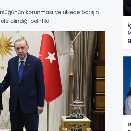
ünlüğünün korunması ve ülkede barışın
e alındığı belirtildi.
İ
M
g
G