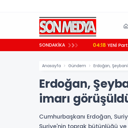
04:18
SONDAKİKA
YENİ Part
Anasayfa
Gündem
Erdoğan, Şeybani'
Erdoğan, Şeyban
imarı görüşüld
Cumhurbaşkanı Erdoğan, Suriye'
Suriye'nin toprak bütünlüğü ve 