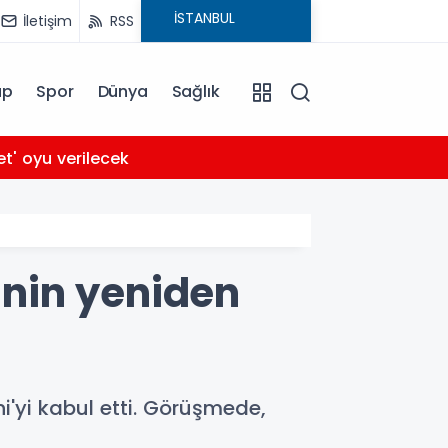
İletişim
RSS
ap
Spor
Dünya
Sağlık
03:56
et' oyu verilecek
Arabe
e'nin yeniden
'yi kabul etti. Görüşmede,