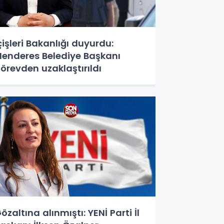
çişleri Bakanlığı duyurdu:
enderes Belediye Başkanı
örevden uzaklaştırıldı
özaltına alınmıştı: YENİ Parti İl