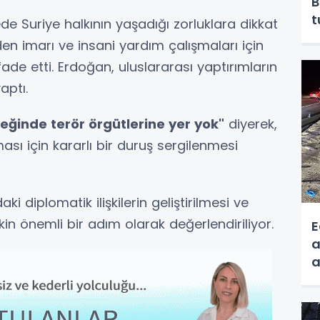
B
t
Suriye halkının yaşadığı zorluklara dikkat
den imarı ve insani yardım çalışmaları için
e etti. Erdoğan, uluslararası yaptırımların
aptı.
ceğinde terör örgütlerine yer yok"
diyerek,
ası için kararlı bir duruş sergilenmesi
i diplomatik ilişkilerin geliştirilmesi ve
in önemli bir adım olarak değerlendiriliyor.
E
a
a