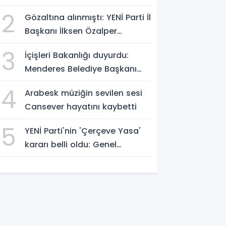
2
Gözaltına alınmıştı: YENİ Parti İl
Başkanı İlksen Özalper
tutuklandı
3
İçişleri Bakanlığı duyurdu:
Menderes Belediye Başkanı
görevden uzaklaştırıldı
4
Arabesk müziğin sevilen sesi
Cansever hayatını kaybetti
5
YENİ Parti'nin 'Çerçeve Yasa'
kararı belli oldu: Genel
Kurul'da 'evet' oyu verilecek