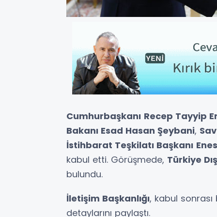
Cumhurbaşkanı
Recep Tayyip E
Bakanı Esad Hasan Şeybani
,
Sav
İstihbarat Teşkilatı Başkanı
Enes
kabul etti. Görüşmede,
Türkiye Dı
bulundu.
İletişim Başkanlığı
, kabul sonras
detaylarını paylaştı.