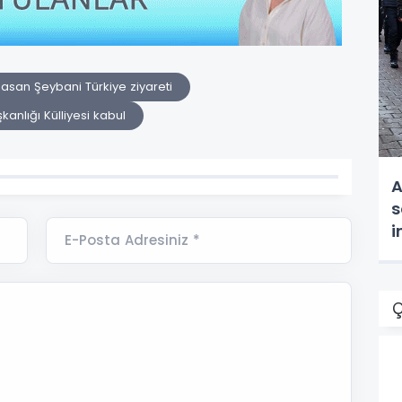
asan Şeybani Türkiye ziyareti
nlığı Külliyesi kabul
A
s
i
E-Posta Adresiniz *
t
Ç