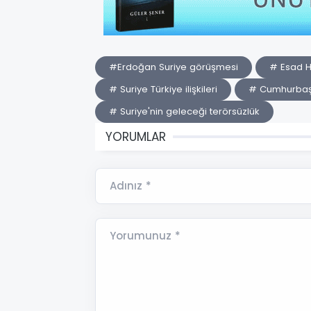
#Erdoğan Suriye görüşmesi
# Esad H
# Suriye Türkiye ilişkileri
# Cumhurbaşka
# Suriye'nin geleceği terörsüzlük
YORUMLAR
Adınız *
Yorumunuz *