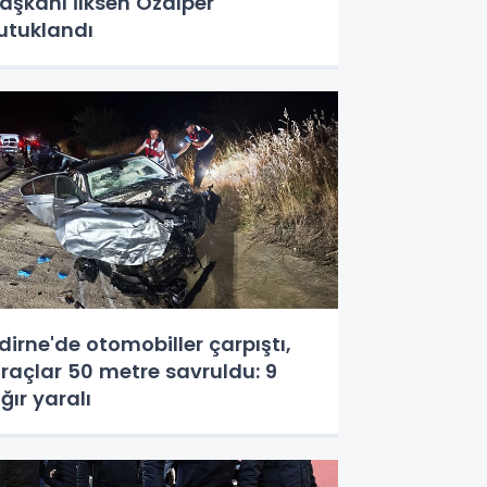
aşkanı İlksen Özalper
utuklandı
dirne'de otomobiller çarpıştı,
raçlar 50 metre savruldu: 9
ğır yaralı