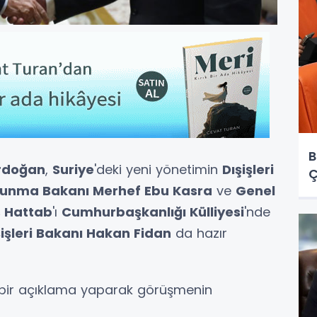
B
rdoğan
,
Suriye
'deki yeni yönetimin
Dışişleri
Ç
unma Bakanı Merhef Ebu Kasra
ve
Genel
 Hattab
'ı
Cumhurbaşkanlığı Külliyesi
'nde
şişleri Bakanı Hakan Fidan
da hazır
ı bir açıklama yaparak görüşmenin