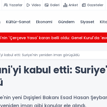
Yazarlar
Video
Galeri
Anket
Gazeteler
Kültür-Sanat
Ekonomi
Gündem
Siyaset
Kit
i'nin 'Çerçeve Yasa' kararı belli oldu: Genel Kurul'da 'ev
yi kabul etti: Suriye'nin yeniden imarı görüşüldü
i'yi kabul etti: Suriy
ü
nin yeni Dışişleri Bakanı Esad Hasan Şeybani
yeniden imarı gibi konular ele alındı.