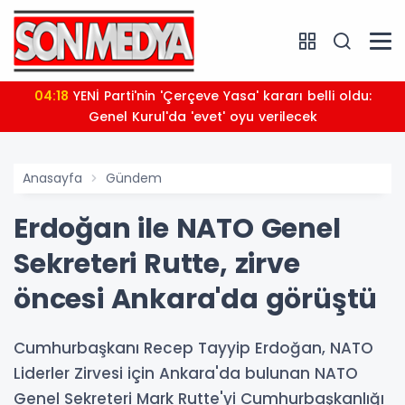
04:18
YENİ Parti'nin 'Çerçeve Yasa' kararı belli oldu:
Genel Kurul'da 'evet' oyu verilecek
Anasayfa
Gündem
Erdoğan ile NATO Genel
Sekreteri Rutte, zirve
öncesi Ankara'da görüştü
Cumhurbaşkanı Recep Tayyip Erdoğan, NATO
Liderler Zirvesi için Ankara'da bulunan NATO
Genel Sekreteri Mark Rutte'yi Cumhurbaşkanlığı