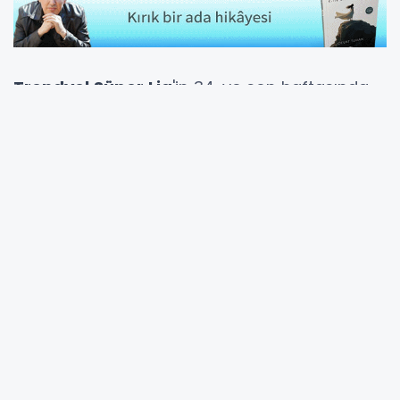
Trendyol Süper Lig
'in 34. ve son haftasında
Kasımpaşa
ile
Galatasaray
karşı karşıya
geldi.
Geçtiğimiz hafta şampiyonluğunu ilan eden
Galatasaray, sezonun son mücadelesinde
Kasımpaşa Recep Tayyip Erdoğan
Stadyumu'nda sahaya çıktı.