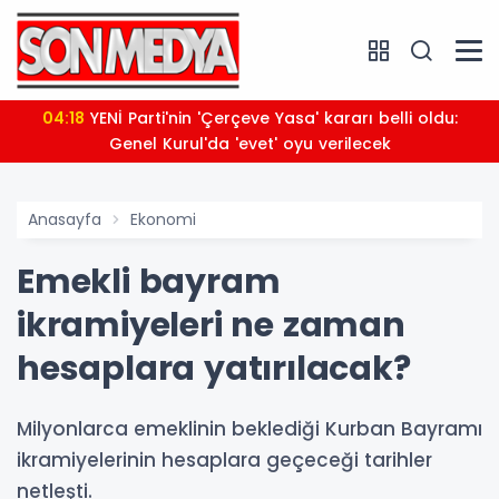
04:18
YENİ Parti'nin 'Çerçeve Yasa' kararı belli oldu:
Genel Kurul'da 'evet' oyu verilecek
Anasayfa
Ekonomi
Emekli bayram
ikramiyeleri ne zaman
hesaplara yatırılacak?
Milyonlarca emeklinin beklediği Kurban Bayramı
ikramiyelerinin hesaplara geçeceği tarihler
netleşti.