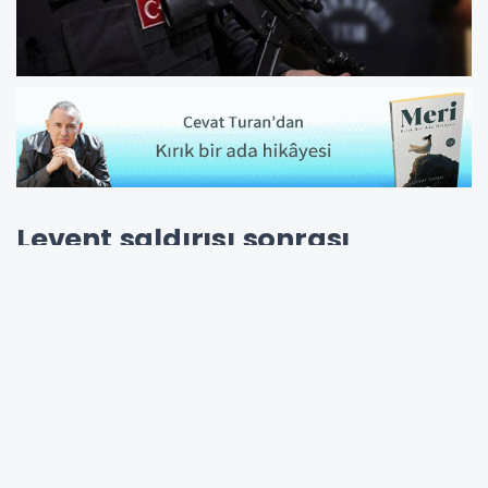
Levent saldırısı sonrası
düğmeye basıldı
İstanbul Levent'te bulunan polis kontrol
noktasına gerçekleştirilen silahlı saldırının
ardından güvenlik birimleri harekete geçti.
Cumhuriyet Başsavcılıkları koordinesinde
yürütülen soruşturma kapsamında, terör