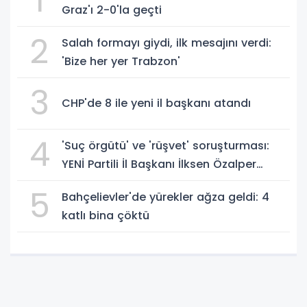
1
Graz'ı 2-0'la geçti
2
Salah formayı giydi, ilk mesajını verdi:
'Bize her yer Trabzon'
3
CHP'de 8 ile yeni il başkanı atandı
4
'Suç örgütü' ve 'rüşvet' soruşturması:
YENİ Partili İl Başkanı İlksen Özalper
gözaltında
5
Bahçelievler'de yürekler ağza geldi: 4
katlı bina çöktü