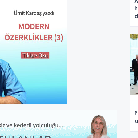
A
k
d
T
P
a