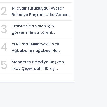
vurgusu
2
14 aydır tutukluydu: Avcılar
Belediye Başkanı Utku Caner
Çaykaya'ya tahliye
3
Trabzon'da Salah için
görkemli imza töreni:
'Başlamak için
4
YENİ Parti Milletvekili Veli
sabırsızlanıyorum'
Ağbaba'nın ağabeyi Hür
Ağbaba tutuklandı
5
Menderes Belediye Başkanı
İlkay Çiçek dahil 10 kişi
tutuklandı