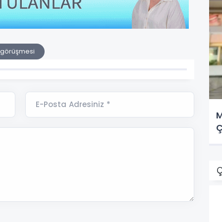
 görüşmesi
E-Posta Adresiniz *
M
Ç
Ç