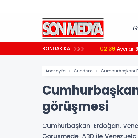
02:39
SONDAKİKA
aralı
Avcılar 
Anasayfa
Gündem
Cumhurbaşkanı E
Cumhurbaşkanı 
görüşmesi
Cumhurbaşkanı Erdoğan, Venezü
Görüşmede, ABD ile Venezüela a