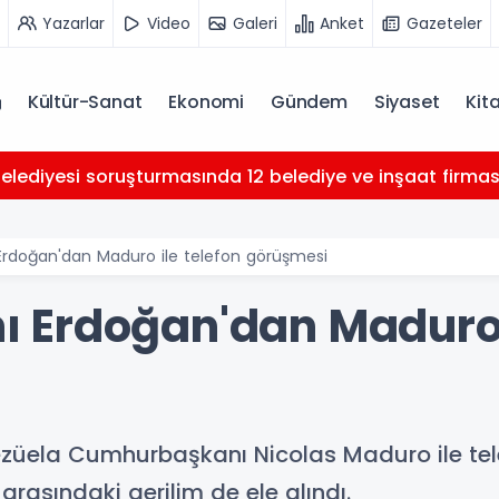
Yazarlar
Video
Galeri
Anket
Gazeteler
Kültür-Sanat
Ekonomi
Gündem
Siyaset
Kit
Belediyesi soruşturmasında 12 belediye ve inşaat firması 
rdoğan'dan Maduro ile telefon görüşmesi
Erdoğan'dan Maduro i
ela Cumhurbaşkanı Nicolas Maduro ile tele
rasındaki gerilim de ele alındı.