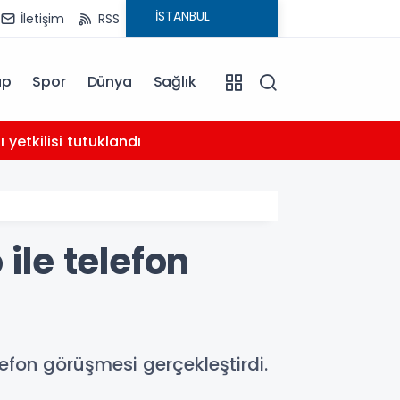
İletişim
RSS
ap
Spor
Dünya
Sağlık
02:21
yetkilisi tutuklandı
AHBAP 
le telefon
fon görüşmesi gerçekleştirdi.