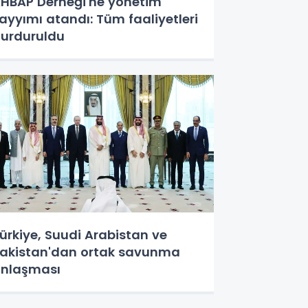
HBAP Derneği'ne yönetim
ayyımı atandı: Tüm faaliyetleri
urduruldu
ürkiye, Suudi Arabistan ve
akistan'dan ortak savunma
nlaşması