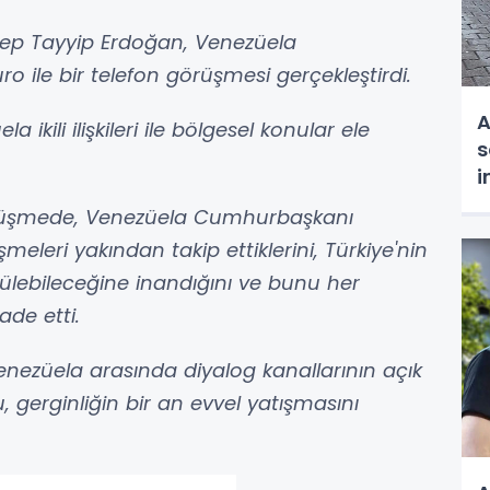
p Tayyip Erdoğan, Venezüela
ile bir telefon görüşmesi gerçekleştirdi.
A
ikili ilişkileri ile bölgesel konular ele
s
i
t
üşmede, Venezüela Cumhurbaşkanı
meleri yakından takip ettiklerini, Türkiye'nin
zülebileceğine inandığını ve bunu her
ade etti.
nezüela arasında diyalog kanallarının açık
 gerginliğin bir an evvel yatışmasını