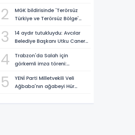
müthiş zafer
2
MGK bildirisinde 'Terörsüz
Türkiye ve Terörsüz Bölge'
vurgusu
3
14 aydır tutukluydu: Avcılar
Belediye Başkanı Utku Caner
Çaykaya'ya tahliye
4
Trabzon'da Salah için
görkemli imza töreni:
'Başlamak için
5
YENİ Parti Milletvekili Veli
sabırsızlanıyorum'
Ağbaba'nın ağabeyi Hür
Ağbaba tutuklandı