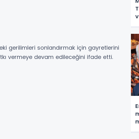
M
T
v
ki gerilimleri sonlandırmak için gayretlerini
tkı vermeye devam edileceğini ifade etti.
E
m
m