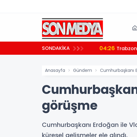
04:26
SONDAKİKA
ndı
Trabzon'
Anasayfa
Gündem
Cumhurbaşkanı Er
Cumhurbaşkanı 
görüşme
Cumhurbaşkanı Erdoğan ile Vlad
küresel gelişmeler ele alındı.