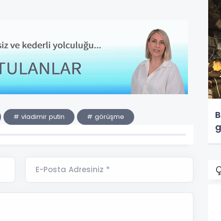
B
# vladimir putin
# görüşme
g
Ç
E-Posta Adresiniz *