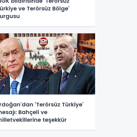
GK bildirisinde 'Terörsüz
ürkiye ve Terörsüz Bölge'
urgusu
rdoğan'dan 'Terörsüz Türkiye'
esajı: Bahçeli ve
illetvekillerine teşekkür