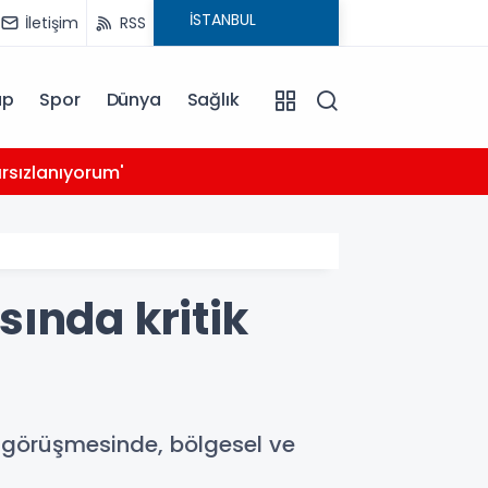
İletişim
RSS
ap
Spor
Dünya
Sağlık
03:39
rsızlanıyorum'
14 ay
ında kritik
n görüşmesinde, bölgesel ve