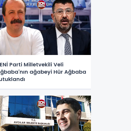
ENİ Parti Milletvekili Veli
ğbaba'nın ağabeyi Hür Ağbaba
utuklandı