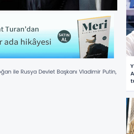
Y
n ile Rusya Devlet Başkanı Vladimir Putin,
A
t