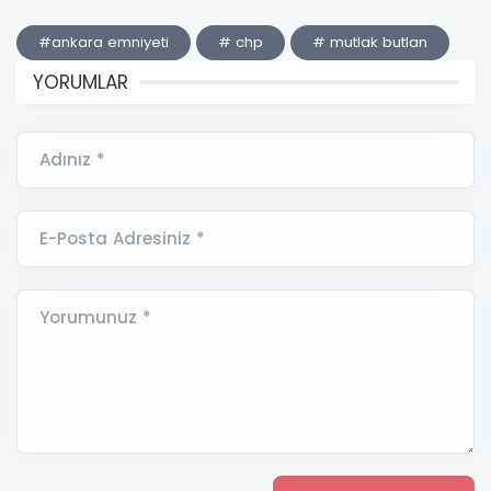
#ankara emniyeti
# chp
# mutlak butlan
YORUMLAR
Adınız *
E-Posta Adresiniz *
Yorumunuz *