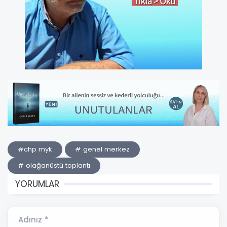
#chp myk
# genel merkez
# olağanüstü toplantı
YORUMLAR
Adınız *