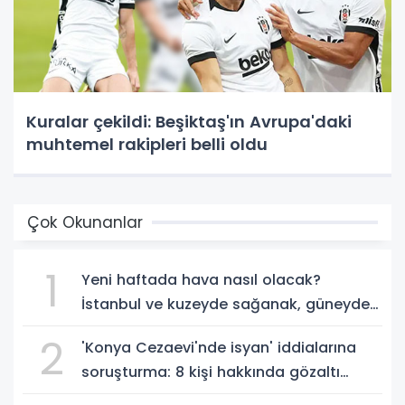
Kuralar çekildi: Beşiktaş'ın Avrupa'daki
muhtemel rakipleri belli oldu
Çok Okunanlar
1
Yeni haftada hava nasıl olacak?
İstanbul ve kuzeyde sağanak, güneyde
kavurucu sıcaklar
2
'Konya Cezaevi'nde isyan' iddialarına
soruşturma: 8 kişi hakkında gözaltı
kararı