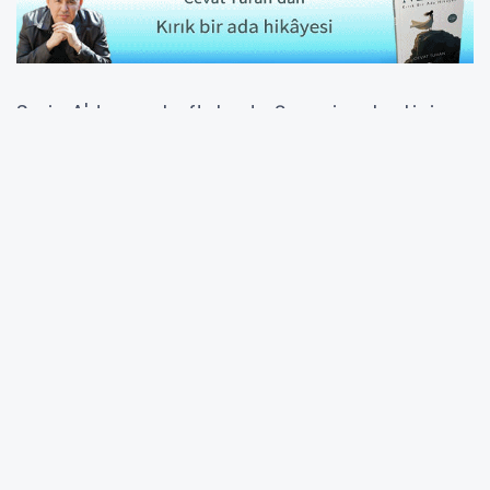
Serie A'da son haftalarda Şampiyonlar Ligi
şansını kaçıran Juventus'ta kulüp yönetimi,
hem sportif hem de ekonomik açıdan ağır
sonuçlarla karşı karşıya kaldı.
Kulüp CEO'su Damien Comolli, İtalyan basınına
yaptığı açıklamalarda başarısızlığı gizlemedi.
Şampiyonlar Ligi vizesinin son anda
kaçmasının kulübe büyük zarar verdiğini
belirten Fransız yönetici, sorumluluğu üstlendi:
Dördüncülüğü kaçırmak kabul edilmesi
zor bir durum. Son haftalara kadar