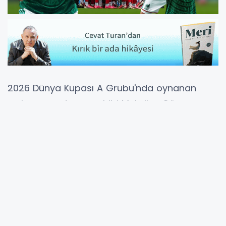
2026 Dünya Kupası A Grubu'nda oynanan
açılış maçında, ev sahibi Meksika, Güney
Afrika karşısında sahadan 2-0'lık galibiyetle
ayrıldı.
Mexico City'de oynanan mücadelede,
Meksika’nın ilk golünü 9. dakikada Quinones
kaydetti.