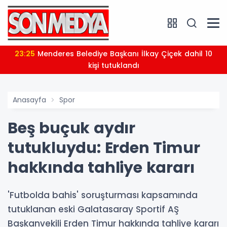
04:57
YENİ Parti Milletvekili Veli Ağbaba'nın ağabeyi Hür
Ağbaba tutuklandı
Anasayfa
Spor
Beş buçuk aydır
tutukluydu: Erden Timur
hakkında tahliye kararı
'Futbolda bahis' soruşturması kapsamında
tutuklanan eski Galatasaray Sportif AŞ
Başkanvekili Erden Timur hakkında tahliye kararı