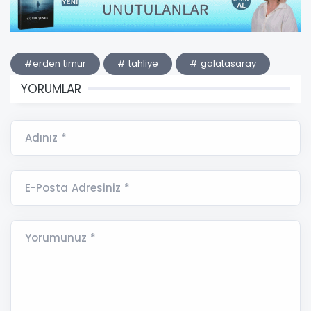
#erden timur
# tahliye
# galatasaray
YORUMLAR
Adınız *
E-Posta Adresiniz *
Yorumunuz *