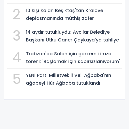
2
10 kişi kalan Beşiktaş'tan Kralove
deplasmanında müthiş zafer
3
14 aydır tutukluydu: Avcılar Belediye
Başkanı Utku Caner Çaykaya'ya tahliye
4
Trabzon'da Salah için görkemli imza
töreni: 'Başlamak için sabırsızlanıyorum'
5
YENİ Parti Milletvekili Veli Ağbaba'nın
ağabeyi Hür Ağbaba tutuklandı