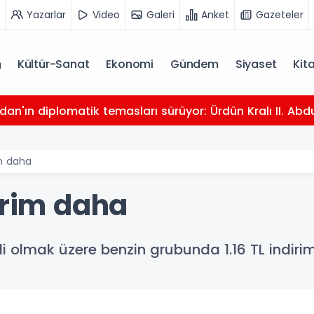
Yazarlar
Video
Galeri
Anket
Gazeteler
Kültür-Sanat
Ekonomi
Gündem
Siyaset
Kit
dan'ın diplomatik temasları sürüyor: Ürdün Kralı II. Abdu
im daha
irim daha
i olmak üzere benzin grubunda 1.16 TL indirim