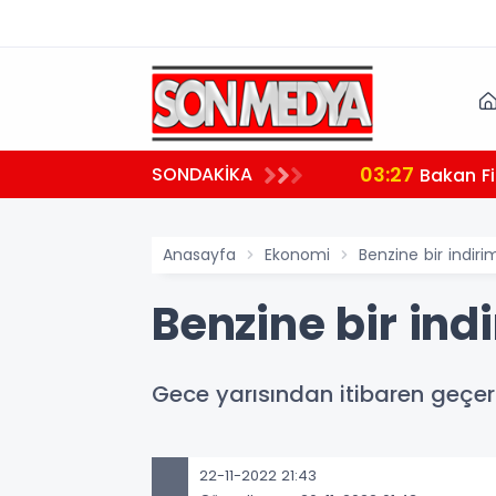
03:27
SONDAKİKA
 teşekkür
Bakan Fi
Anasayfa
Ekonomi
Benzine bir indir
Benzine bir ind
Gece yarısından itibaren geçerl
22-11-2022 21:43