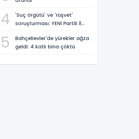
atandı
4
'Suç örgütü' ve 'rüşvet'
soruşturması: YENİ Partili İl
Başkanı İlksen Özalper
5
Bahçelievler'de yürekler ağza
gözaltında
geldi: 4 katlı bina çöktü