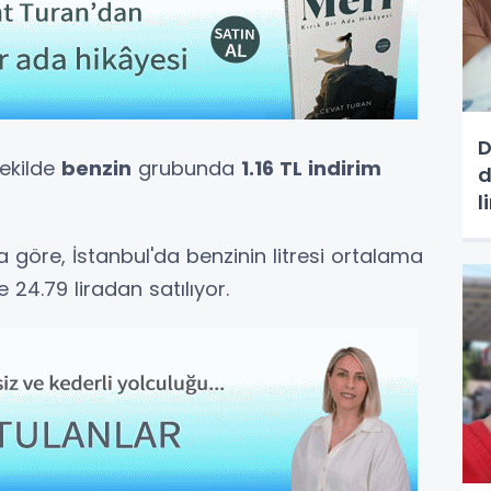
D
şekilde
benzin
grubunda
1.16 TL indirim
d
l
 göre, İstanbul'da benzinin litresi ortalama
se 24.79 liradan satılıyor.