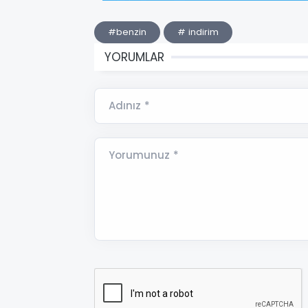
#benzin
# indirim
YORUMLAR
Adınız *
Yorumunuz *