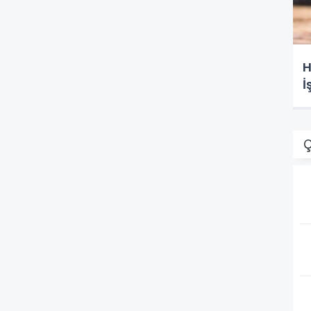
H
İ
Ç