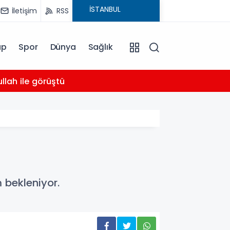
İletişim
RSS
ap
Spor
Dünya
Sağlık
03:16
llah ile görüştü
Bahçel
 bekleniyor.