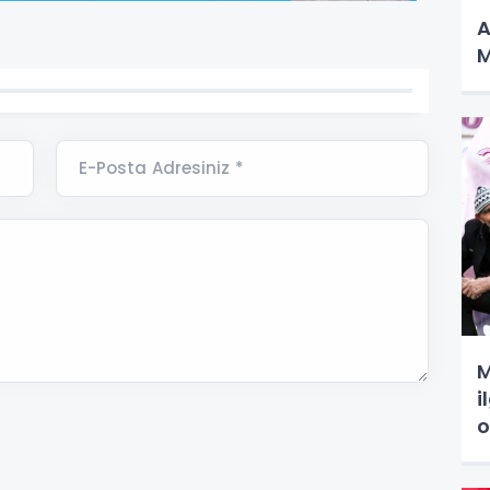
A
M
E-Posta Adresiniz *
M
i
o