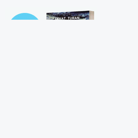
Afet ve Acil Durum Yönetimi (AFAD)
Başkanlığı'nın internet sitesinde yer alan
bilgiye göre, merkez üssü Battalgazi ilçesi
olan 4.3 büyüklüğünde sarsıntı kaydedildi.