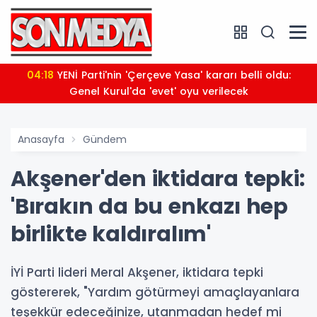
04:18
YENİ Parti'nin 'Çerçeve Yasa' kararı belli oldu:
Genel Kurul'da 'evet' oyu verilecek
Anasayfa
Gündem
Akşener'den iktidara tepki:
'Bırakın da bu enkazı hep
birlikte kaldıralım'
İYİ Parti lideri Meral Akşener, iktidara tepki
göstererek, "Yardım götürmeyi amaçlayanlara
teşekkür edeceğinize, utanmadan hedef mi