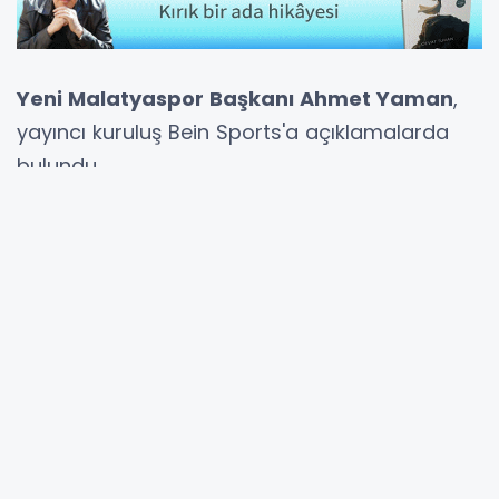
Yeni Malatyaspor Başkanı Ahmet Yaman
,
yayıncı kuruluş Bein Sports'a açıklamalarda
bulundu.
Başkan Yaman, yaşanan deprem felaketinde
kaleci
Ahmet Eyüp Türkaslan
'ın vefatının
ardından ligden çekilme kararı aldıklarını
federasyona ilettiklerini belirtti.
"Ligden çekildiğimizi
federasyona bildirdik"
Yaman, şöyle konuştu: