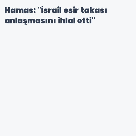
Hamas: "İsrail esir takası
anlaşmasını ihlal etti"
Hamas'a bağlı Esirler Medya Ofisi
yetkililerinden Nahid el-Fahuri, İsrail'in esir
takası sürecinde Filistinli mahkûmları serbest
bırakmadan önce darbettiğini ve serbest
bırakılacak isimleri manipüle etmeye çalıştığını
öne sürdü.
Fahuri, Hamas'ın, İsrail hapishanelerindeki tüm
Filistinli esirler karşılığında Gazze Şeridi'ndeki
tüm İsrailli esirleri serbest bırakmaya hazır
olduğunu açıkladı.