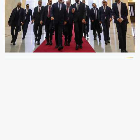
Dışişleri Bakanı Hakan Fidan
,
Suriye
'deki
yeni yönetimin lideri
Ahmed eş-Şera
ile ortak
basın toplantısı düzenledi.