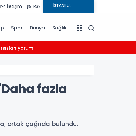
İletişim
RSS
ap
Spor
Dünya
Sağlık
03:39
rsızlanıyorum'
14 ay
 'Daha fazla
ya, ortak çağrıda bulundu.