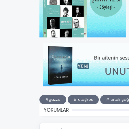
#gazze
# ateşkes
# ortak çağ
YORUMLAR