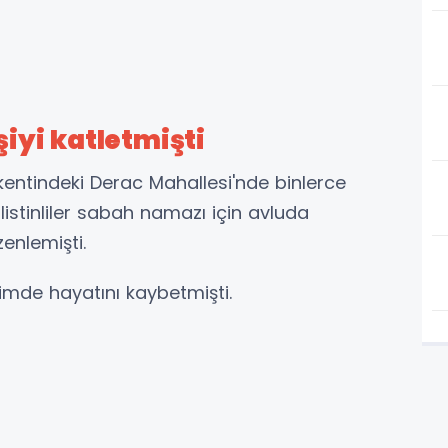
şiyi katletmişti
kentindeki Derac Mahallesi'nde binlerce
Filistinliler sabah namazı için avluda
enlemişti.
biçimde hayatını kaybetmişti.