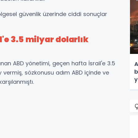
ölgesel güvenlik üzerinde ciddi sonuçlar
l'e 3.5 milyar dolarlık
nan ABD yönetimi, geçen hafta İsrail'e 3.5
A
b
ay vermiş, sözkonusu adım ABD içinde ve
y
arşılanmıştı.
Ç