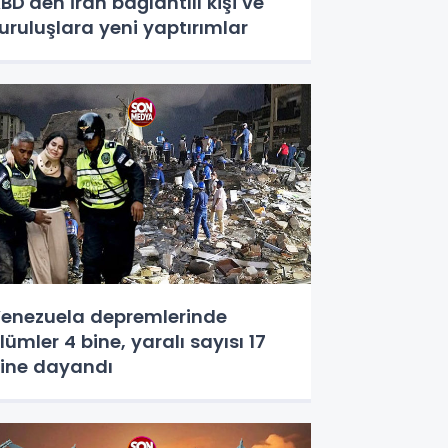
BD'den İran bağlantılı kişi ve
uruluşlara yeni yaptırımlar
enezuela depremlerinde
lümler 4 bine, yaralı sayısı 17
ine dayandı