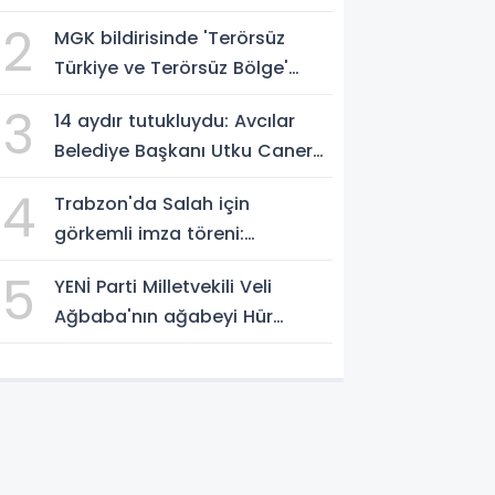
müthiş zafer
2
MGK bildirisinde 'Terörsüz
Türkiye ve Terörsüz Bölge'
vurgusu
3
14 aydır tutukluydu: Avcılar
Belediye Başkanı Utku Caner
Çaykaya'ya tahliye
4
Trabzon'da Salah için
görkemli imza töreni:
'Başlamak için
5
YENİ Parti Milletvekili Veli
sabırsızlanıyorum'
Ağbaba'nın ağabeyi Hür
Ağbaba tutuklandı