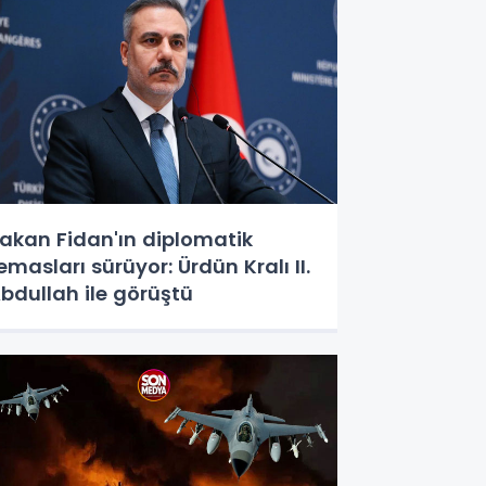
akan Fidan'ın diplomatik
emasları sürüyor: Ürdün Kralı II.
bdullah ile görüştü