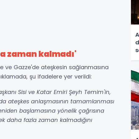
A
d
s
la zaman kalmadı'
e ve Gazze'de ateşkesin sağlanmasına
klamada, şu ifadelere yer verildi:
kanı Sisi ve Katar Emiri Şeyh Temim'in,
da ateşkes anlaşmasının tamamlanması
eniden başlamasına yönelik çağrısına
ek daha fazla zaman kalmadığını