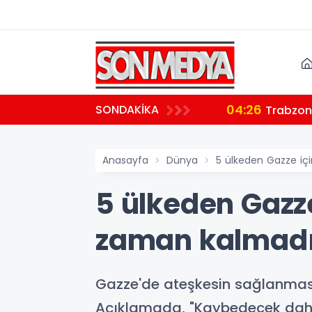
04:26
SONDAKİKA
ndı
Trabzon'
Anasayfa
Dünya
5 ülkeden Gazze içi
5 ülkeden Gazze
zaman kalmadı
Gazze'de ateşkesin sağlanması 
Açıklamada, "Kaybedecek daha