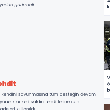
A
yerine getirmeli.
k
V
tehdit
ö
b
ında kendini savunmasına tüm desteğin devam
 yönelik askeri saldırı tehditlerine son
eleri kullanıldı.