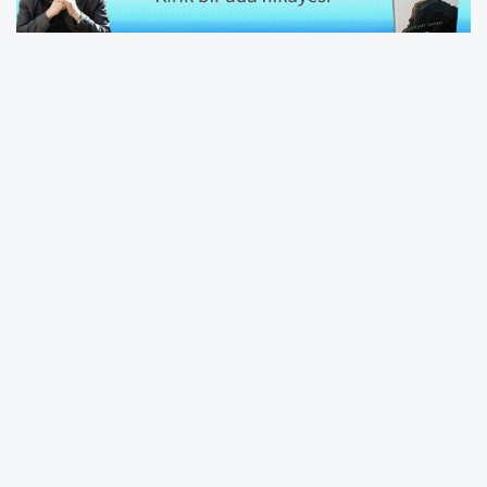
İstanbul Cumhuriyet Başsavcılığı, işlem gören
sermaye piyasası araçlarında yapay fiyat
hareketleri ve olağandışı dalgalanmalar
yaşandığı gerekçesiyle soruşturma başlattı.
Küçük yatırımcıyı zarara uğratan
manipülasyon iddiaları üzerine 19 şüpheli
gözaltına alındı.
13 kişi tutuklandı
Emniyetteki işlemleri tamamlanan 19 şüpheli,
sağlık kontrolünün ardından İstanbul
Adliyesi'ne sevk edildi.