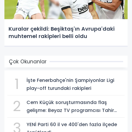
Kuralar çekildi: Beşiktaş'ın Avrupa'daki
muhtemel rakipleri belli oldu
Çok Okunanlar
1
İşte Fenerbahçe'nin Şampiyonlar Ligi
play-off turundaki rakipleri
2
Cem Küçük soruşturmasında flaş
gelişme: Beyaz TV programcısı Tahir
Sarıkaya gözaltında
3
YENİ Parti 60 il ve 400'den fazla ilçede