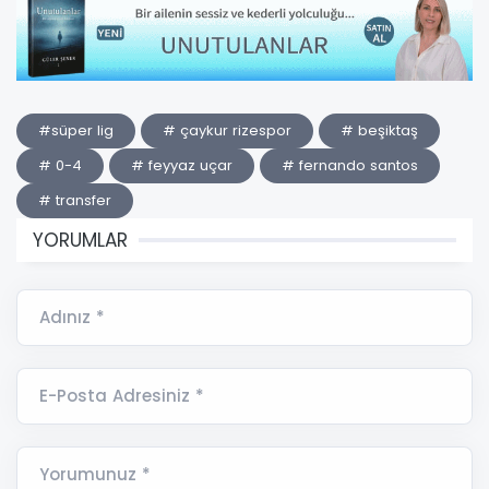
#süper lig
# çaykur rizespor
# beşiktaş
# 0-4
# feyyaz uçar
# fernando santos
# transfer
YORUMLAR
Adınız *
E-Posta Adresiniz *
Yorumunuz *