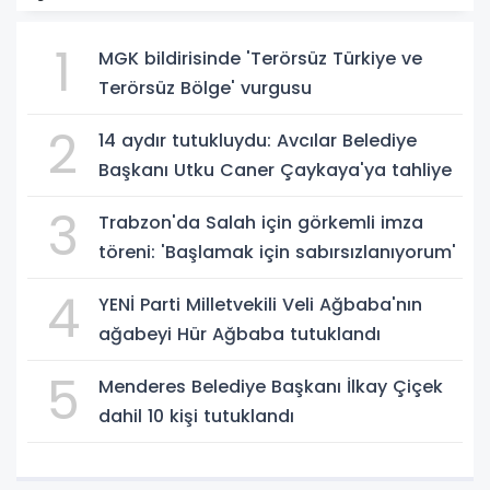
1
MGK bildirisinde 'Terörsüz Türkiye ve
Terörsüz Bölge' vurgusu
2
14 aydır tutukluydu: Avcılar Belediye
Başkanı Utku Caner Çaykaya'ya tahliye
3
Trabzon'da Salah için görkemli imza
töreni: 'Başlamak için sabırsızlanıyorum'
4
YENİ Parti Milletvekili Veli Ağbaba'nın
ağabeyi Hür Ağbaba tutuklandı
5
Menderes Belediye Başkanı İlkay Çiçek
dahil 10 kişi tutuklandı