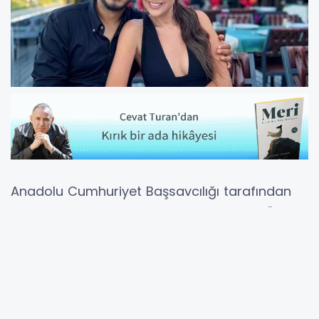
Anadolu Cumhuriyet Başsavcılığı tarafından
Dilan ve Engin Polat çifti, Tayyar Taylan Öz ve
Özlem Öz çifti ve Tuzlaspor Başkanı Mehmet
Berzan İlhanlı hakkında yasadışı bahis
soruşturması başlatılmıştı.
Polat ailesine yönelik soruşturmada Dilan ve